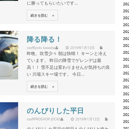
に勝ってもらいたいです...
20
20
続きを読む »
20
20
20
降る降る！
20
20
staff
Jocks kawaba
2016年1月13日
20
昨晩、吹雪少々 朝は快晴！ キーンと冷え
20
ています。 昨日の降雪でゲレンデは最
20
高！！ 雪不足は変わりませんが気持ちの良
20
い 川場スキー場です。 今日...
20
続きを読む »
20
20
20
20
のんびりした平日
20
staff
PROSHOP JOCKS
2016年1月12日
20
のんびりした平日の初日ものんびりと終わ
20