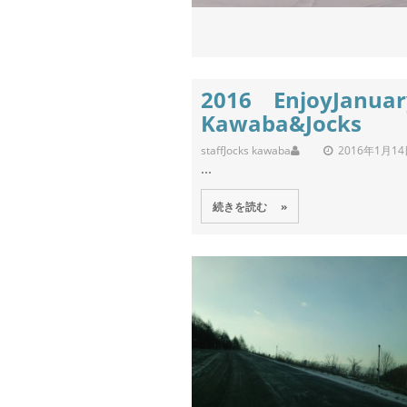
2016 EnjoyJanuar
Kawaba&Jocks
staff
Jocks kawaba
2016年1月1
...
続きを読む »