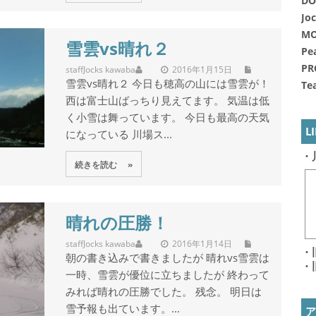
DO
Jo
MO
雪雲vs晴れ２
Pe
PR
staff
Jocks kawaba
2016年1月15日
雪雲vs晴れ２ 今日も穂高の山には雪雲が！
Te
西は富士山ばっちり見えてます。 気温は低
く小雪は舞っています。 今日も最高の天気
L
になっている 川場ス...
・
続きを読む »
晴れの圧勝！
staff
Jocks kawaba
2016年1月14日
・
朝の書き込みで書きましたが 晴れvs雪雲は
・
一時、雪雲が優位に立ちましたが 終わって
みれば晴れの圧勝でした。 残念。 明日は
雪予報も出ています。...