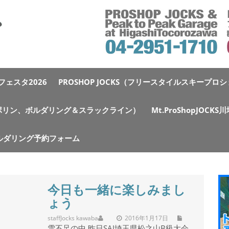
ェスタ2026
PROSHOP JOCKS（フリースタイルスキープロ
e（トランポリン、ボルダリング＆スラックライン）
Mt.ProShopJOCK
ルダリング予約フォーム
今日も一緒に楽しみまし
ょう
staff
Jocks kawaba
2016年1月17日
雪不足の中 昨日SAJ埼玉県松之山B級大会