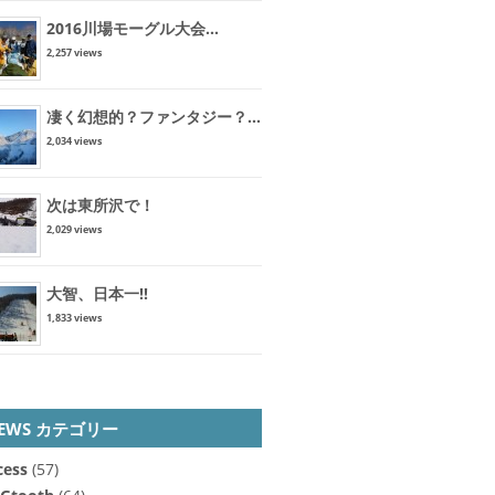
2016川場モーグル大会...
2,257 views
凄く幻想的？ファンタジー？...
2,034 views
次は東所沢で！
2,029 views
大智、日本一!!
1,833 views
EWS カテゴリー
cess
(57)