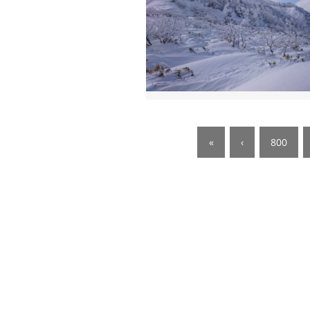
«
‹
800