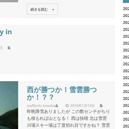
20
続きを読む »
20
20
y in
20
20
20
4日
20
20
20
20
20
20
西が勝つか！雪雲勝つ
20
か！？？
20
20
staff
Jocks kawaba
2016年1月14日
昨晩降雪ありましたが この数センチがちり
20
も積もれば山となる！ 西は快晴 北は雪雲
20
川場スキー場は丁度切れ目ですかね？ 雪雲
20