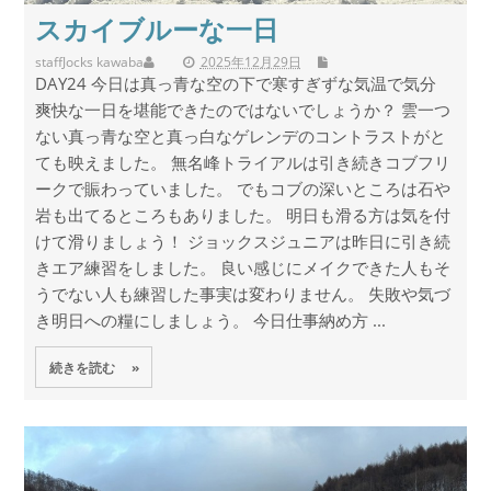
スカイブルーな一日
staff
Jocks kawaba
2025年12月29日
DAY24 今日は真っ青な空の下で寒すぎずな気温で気分
爽快な一日を堪能できたのではないでしょうか？ 雲一つ
ない真っ青な空と真っ白なゲレンデのコントラストがと
ても映えました。 無名峰トライアルは引き続きコブフリ
ークで賑わっていました。 でもコブの深いところは石や
岩も出てるところもありました。 明日も滑る方は気を付
けて滑りましょう！ ジョックスジュニアは昨日に引き続
きエア練習をしました。 良い感じにメイクできた人もそ
うでない人も練習した事実は変わりません。 失敗や気づ
き明日への糧にしましょう。 今日仕事納め方 ...
続きを読む »