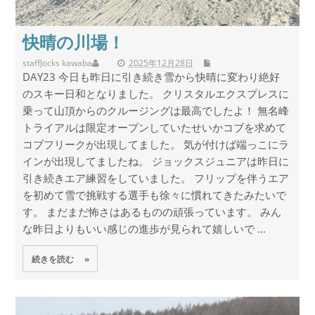
快晴の川場！
staff
Jocks kawaba
2025年12月28日
DAY23 今日も昨日に引き続き雪から快晴に変わり絶好
のスキー日和となりました。 クリスタルエクスプレスに
乗って山頂からのクルージングは最高でしたよ！ 無名峰
トライアルは限定オープンしていたせいかコブを求めて
コブフリークが出現してました。 気が付けば端っこにラ
インが出現してましたね。 ジョックスジュニアは昨日に
引き続きエア練習をしていました。 フリップを伴うエア
を初めて雪で挑戦する選手も徐々に慣れてきたみたいで
す。 まだまだ怖さはあるものの頑張っています。 みん
な昨日よりもいい感じの進歩が見られて嬉しいで ...
続きを読む »