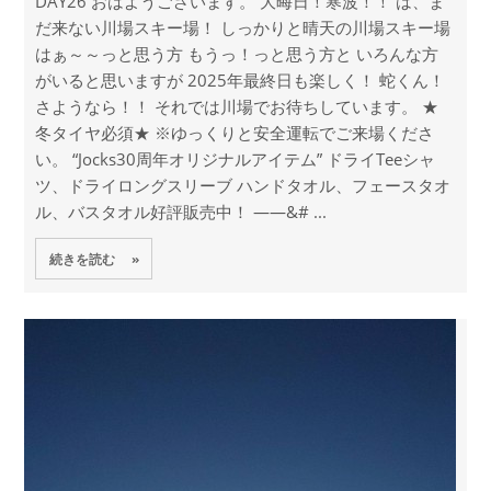
DAY26 おはようございます。 大晦日！寒波！！ は、ま
だ来ない川場スキー場！ しっかりと晴天の川場スキー場
はぁ～～っと思う方 もうっ！っと思う方と いろんな方
がいると思いますが 2025年最終日も楽しく！ 蛇くん！
さようなら！！ それでは川場でお待ちしています。 ★
冬タイヤ必須★ ※ゆっくりと安全運転でご来場くださ
い。 “Jocks30周年オリジナルアイテム” ドライTeeシャ
ツ、ドライロングスリーブ ハンドタオル、フェースタオ
ル、バスタオル好評販売中！ ——&# ...
続きを読む »