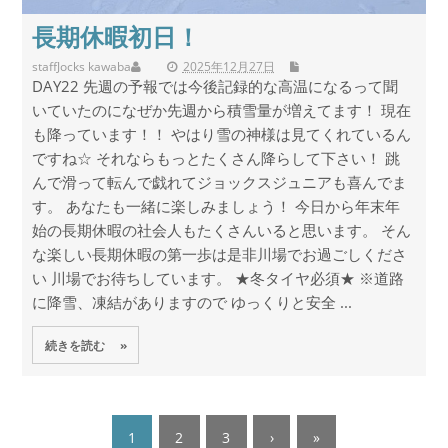
長期休暇初日！
staff
Jocks kawaba
2025年12月27日
DAY22 先週の予報では今後記録的な高温になるって聞
いていたのになぜか先週から積雪量が増えてます！ 現在
も降っています！！ やはり雪の神様は見てくれているん
ですね☆ それならもっとたくさん降らして下さい！ 跳
んで滑って転んで戯れてジョックスジュニアも喜んでま
す。 あなたも一緒に楽しみましょう！ 今日から年末年
始の長期休暇の社会人もたくさんいると思います。 そん
な楽しい長期休暇の第一歩は是非川場でお過ごしくださ
い 川場でお待ちしています。 ★冬タイヤ必須★ ※道路
に降雪、凍結がありますので ゆっくりと安全 ...
続きを読む »
1
2
3
›
»