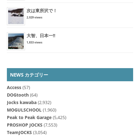
次は東所沢で！
2,029 views
大智、日本一!!
1,833 views
NEWS カテゴリー
Access
(57)
DOGtooth
(64)
Jocks kawaba
(2,932)
MOGULSCHOOL
(1,960)
Peak to Peak Garage
(5,425)
PROSHOP JOCKS
(7,553)
TeamJOCKS
(3,054)