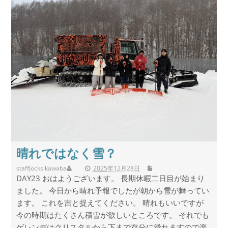
晴れではなく雪？
staff
Jocks kawaba
2025年12月28日
DAY23 おはようございます。 長期休暇二日目が始まり
ました。 今日から晴れ予報でしたが朝から雪が舞ってい
ます。 これを吉と捉えてください。 晴れもいいですが
今の時期はたくさん積雪が欲しいところです。 それでも
ゲレンデはクリスタルから下まで存分に滑れますので楽