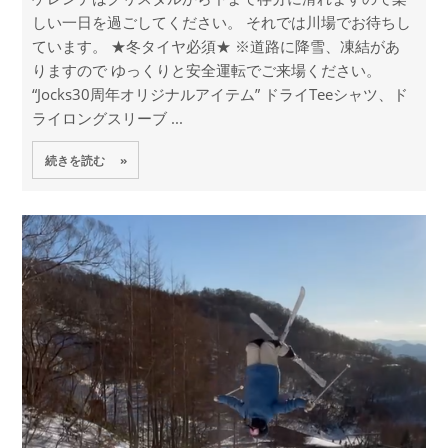
しい一日を過ごしてください。 それでは川場でお待ちし
ています。 ★冬タイヤ必須★ ※道路に降雪、凍結があ
りますので ゆっくりと安全運転でご来場ください。
“Jocks30周年オリジナルアイテム” ドライTeeシャツ、ド
ライロングスリーブ ...
続きを読む »