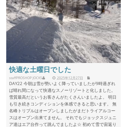
快適な土曜日でした
staff
PROSHOP JOCKS
2025年12月27日
DAY22 今朝は雪が勢いよく降っていましたが9時過ぎれ
ば晴れ間になって快適なスノーリゾートと化しました。
雪質最高だというお客さんがたくさんいましたよ。 明日
も引き続きコンディションを体感できると思います。 無
名峰トリプルはオープンしましたがまだトライアルコー
スはオープン出来てません。 それでもジョックスジュニ
ア達はエア台作って跳んでましたよ☆ 初めて雪で宙返り