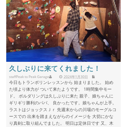
久しぶりに来てくれました！
staff
Peak to Peak Garage
2024年1月30日
今日もトランポリンレッスンから 始まりました。 始め
た頃より体力が ついて来たようです。 1時間集中モー
ド。 ボルダリングは久しぶりに来た 親子、娘ちゃんに
ギリギリ勝利のパパ、 良かったです。娘ちゃんが上手。
ラストはジョックスＪｒ 先週末からの川場のモーグルコ
ースでの 出来を踏まえながらのイメージを 大切にかな
り真剣に取り組んでました。 明日は定休日です 又、木