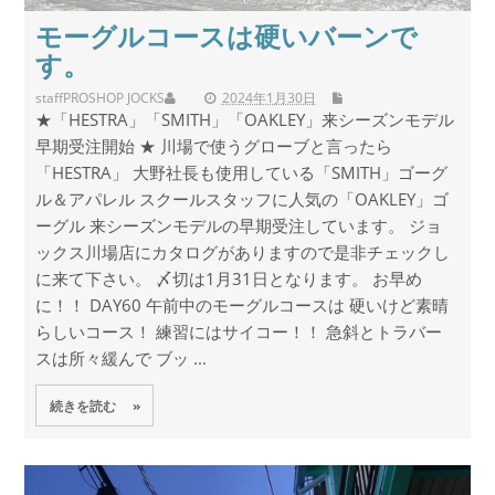
モーグルコースは硬いバーンで
す。
staff
PROSHOP JOCKS
2024年1月30日
★「HESTRA」「SMITH」「OAKLEY」来シーズンモデル
早期受注開始 ★ 川場で使うグローブと言ったら
「HESTRA」 大野社長も使用している「SMITH」ゴーグ
ル＆アパレル スクールスタッフに人気の「OAKLEY」ゴ
ーグル 来シーズンモデルの早期受注しています。 ジョ
ックス川場店にカタログがありますので是非チェックし
に来て下さい。 〆切は1月31日となります。 お早め
に！！ DAY60 午前中のモーグルコースは 硬いけど素晴
らしいコース！ 練習にはサイコー！！ 急斜とトラバー
スは所々緩んで ブッ ...
続きを読む »