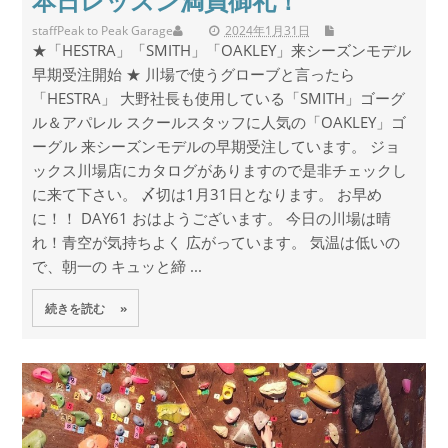
本日レッスン満員御礼！
staff
Peak to Peak Garage
2024年1月31日
★「HESTRA」「SMITH」「OAKLEY」来シーズンモデル
早期受注開始 ★ 川場で使うグローブと言ったら
「HESTRA」 大野社長も使用している「SMITH」ゴーグ
ル＆アパレル スクールスタッフに人気の「OAKLEY」ゴ
ーグル 来シーズンモデルの早期受注しています。 ジョ
ックス川場店にカタログがありますので是非チェックし
に来て下さい。 〆切は1月31日となります。 お早め
に！！ DAY61 おはようございます。 今日の川場は晴
れ！青空が気持ちよく 広がっています。 気温は低いの
で、朝一の キュッと締 ...
続きを読む »