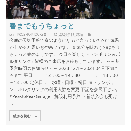
春までもうちょっと
staff
PROSHOP JOCKS
2024年1月30日
今朝の天気予報で春のようになると言っていたので気温
が上がると思いきや寒いです。 春気分を味わうのはもう
ちょっと先のようです。 今日も楽しくトランポリン＆ボ
ルダリング♪ 皆様のご来店をお待ちしています。 ～～冬
季営時間のお知らせ～～ 2023.12.1～2024.04月下旬ご
ろまで 平日 ： 12：00～19：30 土 ： 13：00
～18：00 定休日： 水曜・日曜・祝日 ※トランポリ
ン、ボルダリングの利用人数を変更 下記を参照下さい。
#PeaktoPeakGarage 施設利用予約 ・新規入会も受け
...
続きを読む »