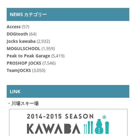
NEWS カテゴリー
Access
(57)
DOGtooth
(64)
Jocks kawaba
(2,932)
MOGULSCHOOL
(1,959)
Peak to Peak Garage
(5,419)
PROSHOP JOCKS
(7,546)
TeamJOCKS
(3,050)
LINK
・川場スキー場