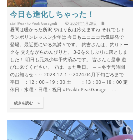
今日も進化しちゃった！
staff
Peak to Peak Garage
2024年1月29日
昼間は暖かった所沢 やはり夜は冷えますね それでもト
ランポリンレッスン少年は 今日もニコニコ元気爆発で
登場。最近更にやる気満々です。 釣吉さんは、釣りトー
クを 交えながらのんびりと。 3-2を久しぶりに落としま
した！ 明日も元気少年予約済みです。 皆さんも是非 遊
びに来てください。 では、また明日。 ～～冬季営時間
のお知らせ～～ 2023.12.１～2024.04月下旬ごろまで
平日 ：12：00～19：30 土 ：13：00～18：00 定
休日：水曜・日曜・祝日 #PeaktoPeakGarage ...
続きを読む »