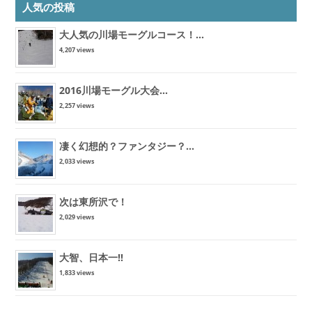
人気の投稿
大人気の川場モーグルコース！...
4,207 views
2016川場モーグル大会...
2,257 views
凄く幻想的？ファンタジー？...
2,033 views
次は東所沢で！
2,029 views
大智、日本一!!
1,833 views