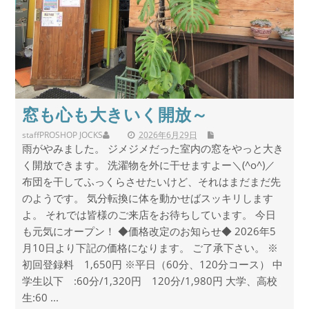
窓も心も大きいく開放～
staff
PROSHOP JOCKS
2026年6月29日
雨がやみました。 ジメジメだった室内の窓をやっと大き
く開放できます。 洗濯物を外に干せますよー＼(^o^)／
布団を干してふっくらさせたいけど、それはまだまだ先
のようです。 気分転換に体を動かせばスッキリします
よ。 それでは皆様のご来店をお待ちしています。 今日
も元気にオープン！ ◆価格改定のお知らせ◆ 2026年5
月10日より下記の価格になります。 ご了承下さい。 ※
初回登録料 1,650円 ※平日（60分、120分コース） 中
学生以下 :60分/1,320円 120分/1,980円 大学、高校
生:60 ...