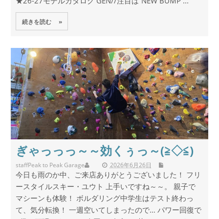
★26-27モデルカタログ GEN//注目は”NEW BUMP ...
続きを読む »
ぎゃっっっ～～効くぅっ～(≧◇≦)
staff
Peak to Peak Garage
2026年6月26日
今日も雨のか中、ご来店ありがとうございました！ フリ
ースタイルスキー・ユウト 上手いですね～～。 親子で
マシーンも体験！ ボルダリング中学生はテスト終わっ
て、気分転換！ 一週空いてしまったので… パワー回復で