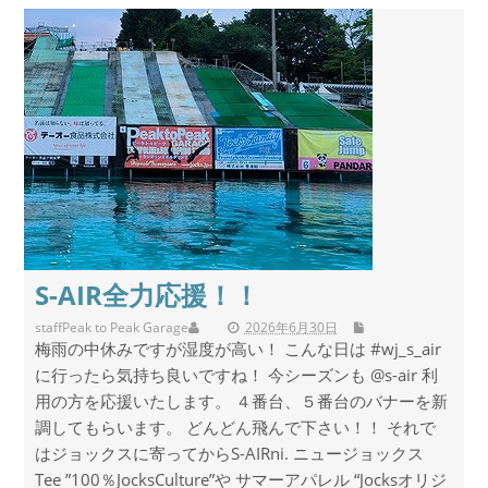
S-AIR全力応援！！
staff
Peak to Peak Garage
2026年6月30日
梅雨の中休みですが湿度が高い！ こんな日は #wj_s_air
に行ったら気持ち良いですね！ 今シーズンも @s-air 利
用の方を応援いたします。 ４番台、５番台のバナーを新
調してもらいます。 どんどん飛んで下さい！！ それで
はジョックスに寄ってからS-AIRni. ニュージョックス
Tee ”100％JocksCulture”や サマーアパレル “Jocksオリジ