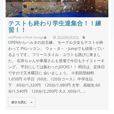
テストも終わり学生達集合！！練
習！！
staff
Peak to Peak Garage
2026年6月30日
OPENからハルタの自主練。 モーグル少女もテストが終
わって PVレッスン。 ウォ－タ－・Jumpでも頑張ってい
るようです。 フリースタイル・ユウトも跳びに来まし
た。 石井ちゃんや車屋さんも登場で今日もナイストーキ
ング。 平日にしては賑わったJOCKS！！ 明日は、定休日
ですので又木曜日に 会いましょう。 ※初回登録料
1,650円 ※平日（60分、120分コース） 中学生以
下 :60分/1,320円 120分/1,980円 大学、高校生:60
分/1,540円 120分/2,200円 大人 :60分/1, ...
続きを読む »