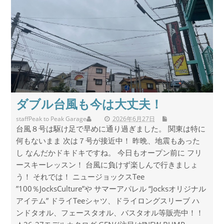
ダブル台風も今は大丈夫！
staff
Peak to Peak Garage
2026年6月27日
台風８号は駆け足で早めに通り過ぎました。 関東は特に
何もないまま 次は７号が接近中！ 昨晩、地震もあった
し なんだかドキドキですね。 今日もオープン前に フリ
ースキーレッスン！ 台風に負けず楽しんで行きましょ
う！ それでは！ ニュージョックスTee
”100％JocksCulture”や サマーアパレル “Jocksオリジナル
アイテム” ドライTeeシャツ、ドライロングスリーブ ハ
ンドタオル、フェースタオル、バスタオル等販売中！！