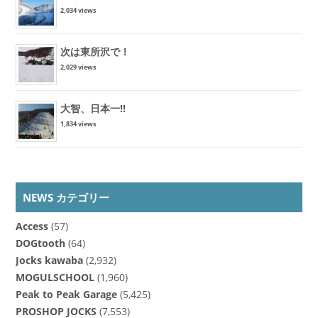
2,034 views
次は東所沢で！
2,029 views
大智、日本一!!
1,834 views
NEWS カテゴリー
Access
(57)
DOGtooth
(64)
Jocks kawaba
(2,932)
MOGULSCHOOL
(1,960)
Peak to Peak Garage
(5,425)
PROSHOP JOCKS
(7,553)