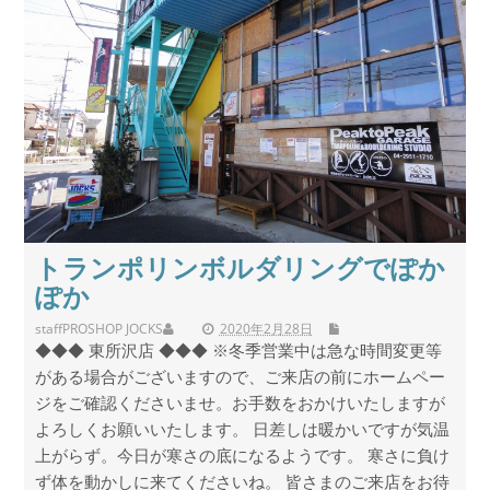
トランポリンボルダリングでぽか
ぽか
staff
PROSHOP JOCKS
2020年2月28日
◆◆◆ 東所沢店 ◆◆◆ ※冬季営業中は急な時間変更等
がある場合がございますので、ご来店の前にホームペー
ジをご確認くださいませ。お手数をおかけいたしますが
よろしくお願いいたします。 日差しは暖かいですが気温
上がらず。今日が寒さの底になるようです。 寒さに負け
ず体を動かしに来てくださいね。 皆さまのご来店をお待