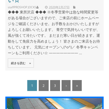
staff
PROSHOP JOCKS
2020年2月27日
◆◆◆ 東所沢店 ◆◆◆ ※冬季営業中は急な時間変更等
がある場合がございますので、ご来店の前にホームペー
ジをご確認くださいませ。お手数をおかけいたしますが
よろしくお願いいたします。 青空で気持ちいいですが、
風が強くて冷たいです。 まだまだ寒い日が続きます。運
動をして免疫力を高めましょう！ 皆さまのご来店をお待
ちしています。 元気にオープン＼(^o^)／ 冬季キャンペ
ーンもご利用ください☆ ———————— ...
続きを読む »
1
2
3
›
»