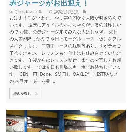
赤ジャージがお出迎え！
staff
Jocks kawaba
2020年2月29日
おはようございます。 今は雲の間から太陽が覗き込んで
います。 週末にアイドルのネギちゃんがいるのは珍しい
ので お揃いの赤ジャージ来てみんな大はしゃぎ。 先日
の大雪が降ったので 今日はモーグルコース（仮）をフル
メイクします。 午前中コースの規制等ありますが予めご
了承ください。 レッスンも午前中はお休みさせていただ
きます。 午後からはレッスン受付しますので宜しくお願
い致します。 では今日も川場スキー場でお待ちしていま
す。 GEN、FT,IDone、SMITH、OAKLEY、HESTRAなど
の 来季オーダーを受 ...
続きを読む »