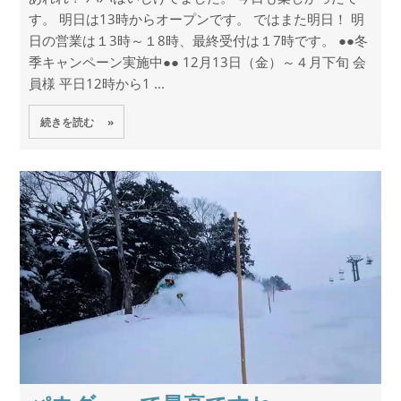
す。 明日は13時からオープンです。 ではまた明日！ 明
日の営業は１3時～１8時、最終受付は１7時です。 ●●冬
季キャンペーン実施中●● 12月13日（金）～４月下旬 会
員様 平日12時から1 ...
続きを読む »