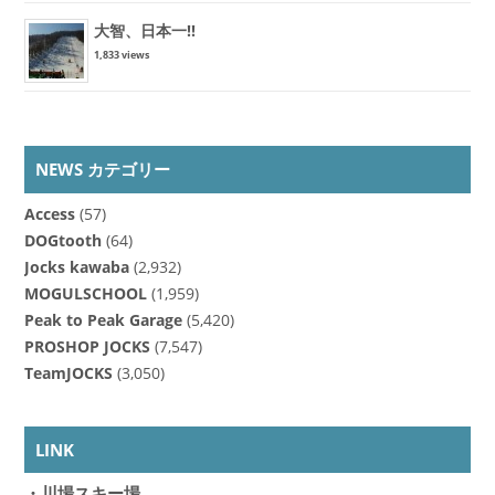
大智、日本一!!
1,833 views
NEWS カテゴリー
Access
(57)
DOGtooth
(64)
Jocks kawaba
(2,932)
MOGULSCHOOL
(1,959)
Peak to Peak Garage
(5,420)
PROSHOP JOCKS
(7,547)
TeamJOCKS
(3,050)
LINK
・川場スキー場