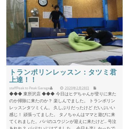
トランポリンレッスン：タツミ君
上達！！
staff
Peak to Peak Garage
2020年2月28日
◆◆◆ 東所沢店 ◆◆◆ 今日はヒデちゃんが登りに来た
のか掃除に来たのか？ 楽しんでました。 トランポリン
レッスンタツミくん。 久しぶりだったけど だいぶいい
感じ！ 頑張ってました。 タノちゃんはママと遊びに来
てくれました。パパのユウジンが迎えに来たけど.. 号泣
あれれ？ パパはいじけてました。 今日も楽しかったで