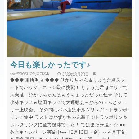
今日も楽しかったです♪
staff
PROSHOP JOCKS
2020年2月29日
◆◆◆ 東所沢店 ◆◆◆ ひかりちゃん＆りょうた君スタ
ートでバッジテスト５級に挑戦！ りょうた君はクリアで
大満足、ひかりちゃんはもうちょっとだったね☆ そして
小林キッズ＆塩田キッズで大運動会～からのトムとジェ
リー上映会。 その間にパパ達はボルダリング・トランポ
リンに集中 ラストはかずなちゃん親子でトランポリン＆
ボルダリングに全力投球でした！ ではまた来週～☆ ●●
冬季キャンペーン実施中●● 12月13日（金）～４月下旬