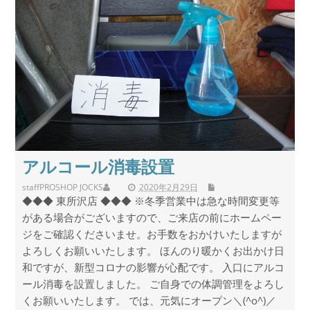
アルコール消毒設置
staff
PROSHOP JOCKS
2020年2月29日
◆◆◆ 東所沢店 ◆◆◆ ※冬季営業中は急な時間変更等
がある場合がございますので、ご来店の前にホームペー
ジをご確認くださいませ。お手数をおかけいたしますが
よろしくお願いいたします。 ほんのり暖かくお出かけ日
和ですが、新型コロナの影響が心配です。 入口にアルコ
ール消毒を設置しました。 ご自身での体調管理をよろし
くお願いいたします。 では、元気にオープン＼(^o^)／