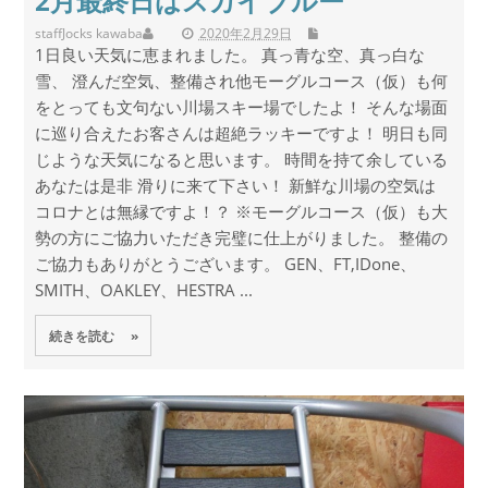
2月最終日はスカイブルー
staff
Jocks kawaba
2020年2月29日
1日良い天気に恵まれました。 真っ青な空、真っ白な
雪、 澄んだ空気、整備され他モーグルコース（仮）も何
をとっても文句ない川場スキー場でしたよ！ そんな場面
に巡り合えたお客さんは超絶ラッキーですよ！ 明日も同
じような天気になると思います。 時間を持て余している
あなたは是非 滑りに来て下さい！ 新鮮な川場の空気は
コロナとは無縁ですよ！？ ※モーグルコース（仮）も大
勢の方にご協力いただき完璧に仕上がりました。 整備の
ご協力もありがとうございます。 GEN、FT,IDone、
SMITH、OAKLEY、HESTRA ...
続きを読む »