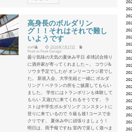
20
20
20
高身長のボルダリン
20
グ！！それはそれで難し
20
いようです
20
20
staff
2026年7月27日
Peak to Peak Garage
20
曇り気味の天気の夏休み平日 卓球試合帰り
20
に酒井家が寄ってくれました～。 コウジ&
20
ソウタ予定でしたが オンリーコウジ君でし
20
た。 新規入会、大学生組と一緒に ボルダ
20
リング！ベテランの所をご披露してもらい
20
ました。 学生にはトランポリンも体験して
20
もらい 又遊びに来てくれるそうです。 ラ
20
ストは中学生ボルダリング コンスタントに
20
登りに来ているので ５級も後1コースで全
20
クリです。 夏休み中に頑張りましょう！
20
明日は、雨予報ですね 室内で楽しく遊べま
20