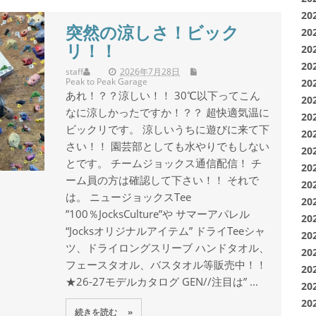
20
突然の涼しさ！ビック
20
リ！！
20
20
staff
2026年7月28日
Peak to Peak Garage
20
あれ！？？涼しい！！ 30℃以下ってこん
20
なに涼しかったですか！？？ 超快適気温に
20
ビックリです。 涼しいうちに遊びに来て下
20
さい！！ 園芸部としても水やりでもしない
20
とです。 チームジョックス通信配信！ チ
20
ーム員の方は確認して下さい！！ それで
20
は。 ニュージョックスTee
20
”100％JocksCulture”や サマーアパレル
20
“Jocksオリジナルアイテム” ドライTeeシャ
20
ツ、ドライロングスリーブ ハンドタオル、
20
フェースタオル、バスタオル等販売中！！
20
★26-27モデルカタログ GEN//注目は” ...
20
20
続きを読む »