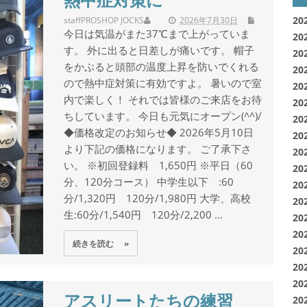
staff
PROSHOP JOCKS
2026年7月30日
20
今日は気温がまた37℃まで上がっていま
20
す。 外に出ると日差しが痛いです。 帽子
20
をかぶると頭部の温度上昇を防いでくれる
20
ので熱中症対策に有効ですよ。 暑いので室
20
内で楽しく！ それでは皆様のご来店をお待
20
ちしています。 今日も元気にオープン(^^)/
20
◆価格改定のお知らせ◆ 2026年5月10日
20
より下記の価格になります。 ご了承下さ
20
い。 ※初回登録料 1,650円 ※平日（60
20
分、120分コース） 中学生以下 :60
20
分/1,320円 120分/1,980円 大学、高校
20
生:60分/1,540円 120分/2,200 ...
20
20
続きを読む »
20
20
20
アスリートたちの練習
20