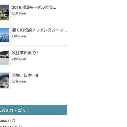
2016川場モーグル大会...
2,257 views
凄く幻想的？ファンタジー？...
2,033 views
次は東所沢で！
2,029 views
大智、日本一!!
1,833 views
EWS カテゴリー
cess
(57)