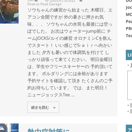
DO
Peak to Peak Garage
Jo
ソウちゃんの練習から始まった 木曜日、エ
MO
アコン全開ですが 外の暑さに押され気
Pe
味、、、 ソウちゃんの水筒も最後には空っ
PR
ぽでした。 お次はウォーターjump前に チ
Te
ームJOCKS/ルイの練習 オロナミンCを飲ん
でスタート！ いい感じでS-ａｉｒへ向かい
ました 夕方も暑いので体調気を付けて し
L
っかり頑張って来てください。 明日金曜日
・
は、学生やフリースキーヤーの 予約頂いて
ます。 ボルダリングには余裕があります
予約サイトを確認して頂き たくさんのご予
約お待ちしています。 では、また明日！
ニュージョックスTee ...
・
続きを読む »
・
熱中症対策に