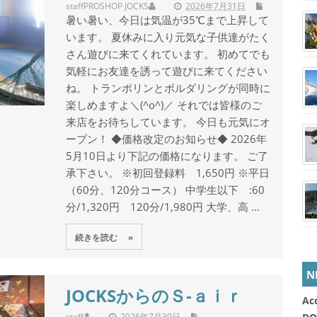
staff
PROSHOP JOCKS
2026年7月31日
暑い暑い、今日は気温が35℃まで上昇して
います。 夏休みに入り元気な子供達がたく
さん遊びに来てくれています。 初めてでも
気軽にお友達を誘って遊びに来てください
ね。 トランポリンとボルダリングが同時に
楽しめますよ＼(^o^)／ それでは皆様のご
来店をお待ちしています。 今日も元気にオ
ープン！ ◆価格改定のお知らせ◆ 2026年
5月10日より下記の価格になります。 ご了
承下さい。 ※初回登録料 1,650円 ※平日
（60分、120分コース） 中学生以下 :60
分/1,320円 120分/1,980円 大学、高 ...
続きを読む »
N
JOCKSからのＳ-ａｉｒ
Ac
staff
2026年7月30日