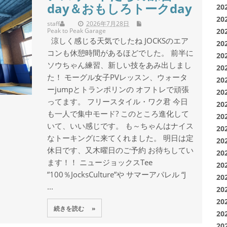
day＆おもしろトークday
20
20
staff
2026年7月28日
Peak to Peak Garage
20
涼しく感じる天気でしたね JOCKSのエア
20
コンも休憩時間があるほどでした。 前半に
20
ソウちゃん練習、新しい技をあみ出しまし
20
た！ モーグル女子PVレッスン、ウォータ
20
ーjumpとトランポリンの オフトレで頑張
20
ってます。 フリースタイル・ワク君 今日
20
も一人で集中モード? このところ進化して
20
いて、いい感じです。 も～ちゃんはナイス
20
なトーキングに来てくれました。 明日は定
20
休日です、又木曜日のご予約 お待ちしてい
20
ます！！ ニュージョックスTee
20
”100％JocksCulture”や サマーアパレル “J
20
...
20
20
続きを読む »
20
20