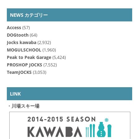
NEWS カテゴリー
Access
(57)
DOGtooth
(64)
Jocks kawaba
(2,932)
MOGULSCHOOL
(1,960)
Peak to Peak Garage
(5,424)
PROSHOP JOCKS
(7,552)
TeamJOCKS
(3,053)
LINK
・川場スキー場