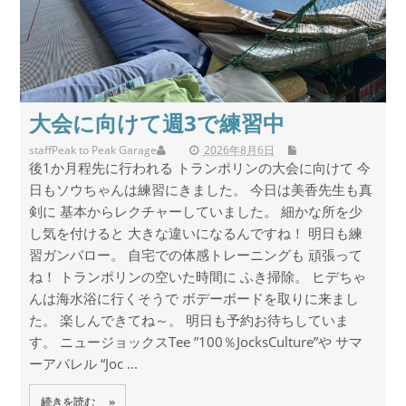
大会に向けて週3で練習中
staff
Peak to Peak Garage
2026年8月6日
後1か月程先に行われる トランポリンの大会に向けて 今
日もソウちゃんは練習にきました。 今日は美香先生も真
剣に 基本からレクチャーしていました。 細かな所を少
し気を付けると 大きな違いになるんですね！ 明日も練
習ガンバロー。 自宅での体感トレーニングも 頑張って
ね！ トランポリンの空いた時間に ふき掃除。 ヒデちゃ
んは海水浴に行くそうで ボデーボードを取りに来まし
た。 楽しんできてね～。 明日も予約お待ちしていま
す。 ニュージョックスTee ”100％JocksCulture”や サマ
ーアパレル “Joc ...
続きを読む »