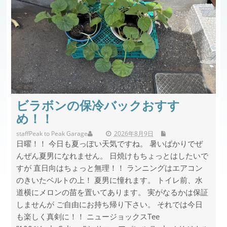
ビラボンの保冷バックおすす
め！！
staff
Peak to Peak Garage
2026年8月9日
日曜！！ 今日も夏っぽい天気ですね。 暑いばかりでぜ
んぜん夏男になれません。 日焼けもちょっとはしたいで
すが 直日向はちょっと無理！！ ランニングはエアコン
のきいたベルトの上！ 夏男に憧れます。 トイレ前、水
道横にメロンの苗を置いてあります。 実がなるかは保証
しませんが ご自由にお持ち帰り下さい。 それでは今日
も楽しく真剣に！！ ニュージョックスTee