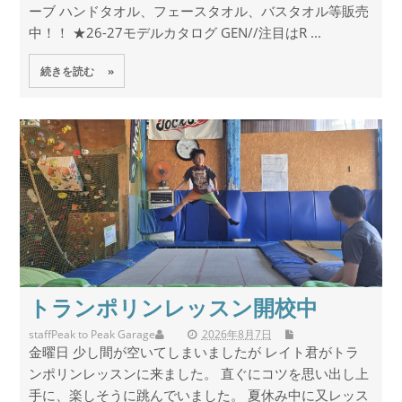
ーブ ハンドタオル、フェースタオル、バスタオル等販売
中！！ ★26-27モデルカタログ GEN//注目はR ...
続きを読む »
トランポリンレッスン開校中
staff
Peak to Peak Garage
2026年8月7日
金曜日 少し間が空いてしまいましたが レイト君がトラ
ンポリンレッスンに来ました。 直ぐにコツを思い出し上
手に、楽しそうに跳んでいました。 夏休み中に又レッス