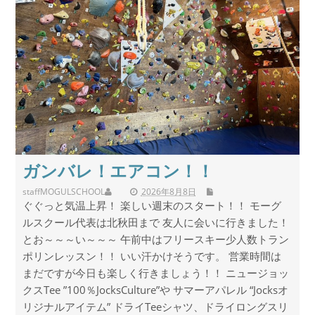
ガンバレ！エアコン！！
staff
MOGULSCHOOL
2026年8月8日
ぐぐっと気温上昇！ 楽しい週末のスタート！！ モーグ
ルスクール代表は北秋田まで 友人に会いに行きました！
とお～～～い～～～ 午前中はフリースキー少人数トラン
ポリンレッスン！！ いい汗かけそうです。 営業時間は
まだですが今日も楽しく行きましょう！！ ニュージョッ
クスTee ”100％JocksCulture”や サマーアパレル “Jocksオ
リジナルアイテム” ドライTeeシャツ、ドライロングスリ