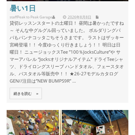
暑い1日
staff
Peak to Peak Garage
2026年8月8日
貸切レッスンスタートの土曜日！ 昼間は暑かったですね
～ そんな中グルグル回っていました。 ボルダリングパ
パもパンナコッタごちそうさまです。 ラストはザッキー
宮崎登場！！ 今度ゆっくり行きましょう！！ 明日は日
曜日！ ニュージョックスTee ”100％JocksCulture”や サ
マーアパレル “Jocksオリジナルアイテム” ドライTeeシャ
ツ、ドライロングスリーブ ハンドタオル、フェースタオ
ル、バスタオル等販売中！！ ★26-27モデルカタログ
GEN//注目は”NEW BUMPS9R” ...
続きを読む »