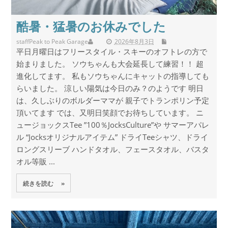
酷暑・猛暑のお休みでした
staff
Peak to Peak Garage
2026年8月3日
平日月曜日はフリースタイル・スキーのオフトレの方で
始まりました。 ソウちゃんも大会延長して練習！！ 超
進化してます。 私もソウちゃんにキャットの指導しても
らいました。 涼しい陽気は今日のみ？のようです 明日
は、久しぶりのボルダーママが 親子でトランポリン予定
頂いてます では、又明日笑顔でお待ちしています。 ニ
ュージョックスTee ”100％JocksCulture”や サマーアパレ
ル “Jocksオリジナルアイテム” ドライTeeシャツ、ドライ
ロングスリーブ ハンドタオル、フェースタオル、バスタ
オル等販 ...
続きを読む »