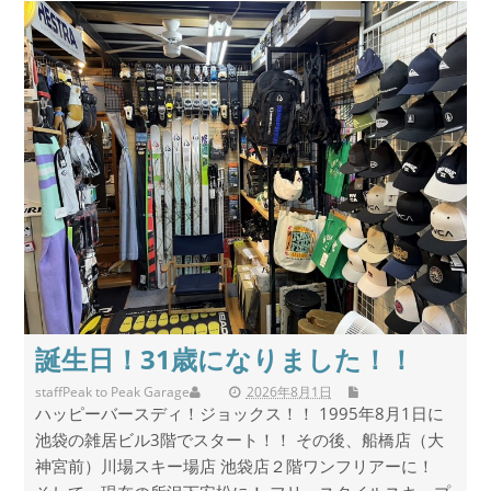
誕生日！31歳になりました！！
staff
Peak to Peak Garage
2026年8月1日
ハッピーバースディ！ジョックス！！ 1995年8月1日に
池袋の雑居ビル3階でスタート！！ その後、船橋店（大
神宮前）川場スキー場店 池袋店２階ワンフリアーに！