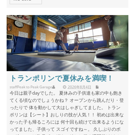
トランポリンで夏休みを満喫！
staff
Peak to Peak Garage
2026年8月4日
今日は親子dayでした。 夏休みの子供達も家の中も飽き
てくる頃なのでしょうかね？ オープンから跳んだり・登
ったりで 体を動かして大はしゃぎしてました。 トラン
ポリンは【シート】おしりの技が人気！！ 初めは出来な
かった子も帰るころには 何十回も続けて出来るようにな
ってました、子供って スゴイですね～。 久しぶりのボ