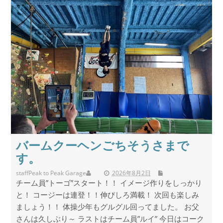
バームクーヘンごちそうさまで
す。
staff
Peak to Peak Garage
2026年8月2日
チーム員”トーゴ”スタート！！ イメージ作りをしっかり
と！ コージーは連登！！伸びしろ満載！ 次回も楽しみ
ましょう！！ 体操少年もグルグル回ってました。 お父
さんは久しぶり～ ラストはチーム員”ルイ” 今日はコーク