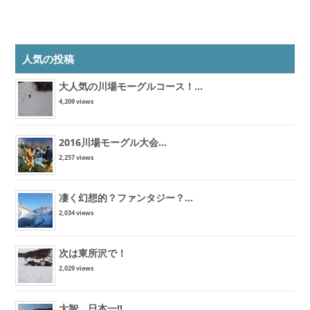
人気の投稿
大人気の川場モーグルコース！...
4,209 views
2016川場モーグル大会...
2,257 views
凄く幻想的？ファンタジー？...
2,034 views
次は東所沢で！
2,029 views
大智、日本一!!