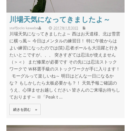
川場天気になってきましたよ～
staff
Jocks kawaba
2017年1月30日
川場天気になってきましたよ～ 西はお天道様、北は雪雲
に横っ風～ 今日はメンタルの練習日！ 特に午後からは
よい練習になったのでは(笑) 忍者ポールも大活躍と行き
たいとこですが、、、 突きすぎては忍法が使えません
（＞＜） まだ修業が必要です その先には忍法ストック
ワークで Ｗ杯選手級のストックワークが手に入ります！
モーグルって楽しいね～ 明日はどんな一日になるか
な？ もしかしたら太板必要かも？！ 天気予報ご確認の
うえ、心弾ませお越しください 皆さんのご来場お待ちし
ております～ ※「Peak t ...
続きを読む »