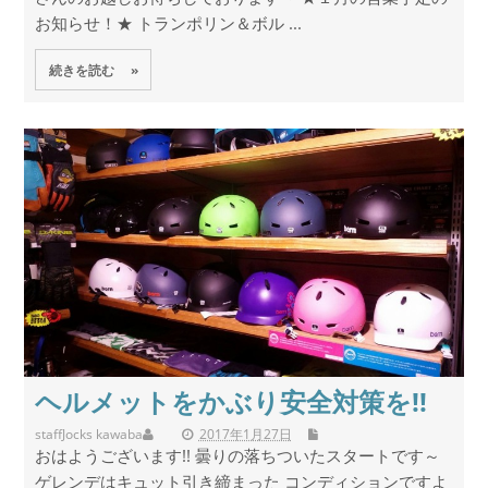
お知らせ！★ トランポリン＆ボル ...
続きを読む »
ヘルメットをかぶり安全対策を!!
staff
Jocks kawaba
2017年1月27日
おはようございます!! 曇りの落ちついたスタートです～
ゲレンデはキュット引き締まった コンディションですよ