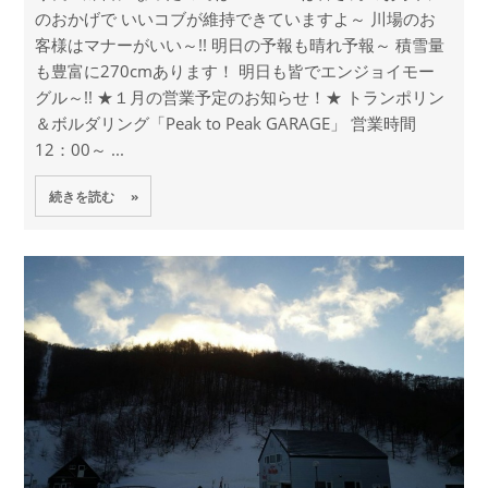
のおかげで いいコブが維持できていますよ～ 川場のお
客様はマナーがいい～!! 明日の予報も晴れ予報～ 積雪量
も豊富に270cmあります！ 明日も皆でエンジョイモー
グル～!! ★１月の営業予定のお知らせ！★ トランポリン
＆ボルダリング「Peak to Peak GARAGE」 営業時間
12：00～ ...
続きを読む »