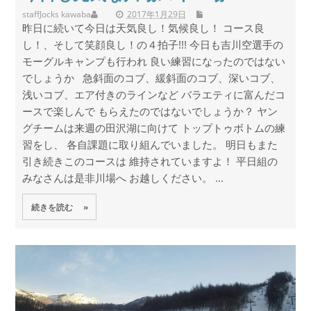
staff
Jocks kawaba
2017年1月29日
昨日に続いて今日は天気良し！気候良し！ コース良
し！、そして笑顔良し！の４拍子!!! 今日も吉川空選手の
モーグルキャンプも行われ 良い練習になったのではない
でしょうか 急斜面のコブ、緩斜面のコブ、深いコブ、
浅いコブ、エア付きのラインなど バラエティに富んだコ
ースで楽しんで もらえたのではないでしょうか？ ヤン
グチームは来週の田沢湖に向けて トップトゥボトムの練
習をし、 各自課題に取り組んでいました。 明日もまた
引き続きこのコースは 維持されていますよ！ 平日組の
みなさんは是非川場へ お越しください。 ...
続きを読む »