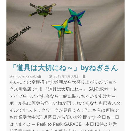
「道具は大切にね～」byねぎさん
staff
Jocks kawaba
2017年1月30日
あいにくの空模様ですが 朝から大盛り上がりの ジョッ
クス川場店です!! 「道具は大切にね～」 SAJ公認ガード
テイプらしいです 今なら一緒に貼っちゃいますけど～
ポール先に何やら怪しい物が??! これであなたも忍者スタ
イルです ストックワークが見違える！? こちらは何時で
も作業受付中(笑) 月曜日から笑いが全開です 今日も一日
はじまるよ～ Peak to Peak GARAGE、本日12時より営