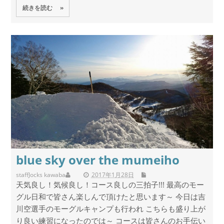
続きを読む »
blue sky over the mumeiho
staff
Jocks kawaba
2017年1月28日
天気良し！気候良し！コース良しの三拍子!!! 最高のモー
グル日和で皆さん楽しんで頂けたと思います～ 今日は吉
川空選手のモーグルキャンプも行われ こちらも盛り上が
り良い練習になったのでは～ コースは皆さんのお手伝い