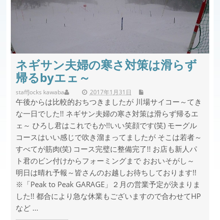
ネギサン夫婦の寒さ対策は滑らず
帰るbyエェ～
staff
Jocks kawaba
2017年1月31日
午後からは比較的おちつきましたが 川場サイコー～てき
な一日でした!! ネギサン夫婦の寒さ対策は滑らず帰るエ
ェ～ ひろし君はこれでもか!!いい笑顔です(笑) モーグル
コースはいい感じで吹き溜まってましたが そこは若者～
すべてが筋肉(笑) コース完璧に整備完了!! お店も新人パ
ト君のビン付けからフォーミングまで おおいそがし～
明日は晴れ予報～皆さんのお越しお待ちしております!!
※「Peak to Peak GARAGE」２月の営業予定が決まりま
した!! 都合により急な休業もございますので合わせてHP
など ...