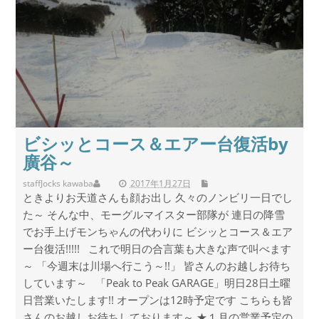
ビシッとコース＆エアー台復活by
廣谷～
staff
Jocks kawaba
2017年1月27日
ときよりお天道さんも顔お出し 久々のノンビリ一日でし
た～ そんな中、モーグルマイスター部隊が 連日の降雪
でお手上げモンちゃんの代わりに ビシッとコース＆エア
ー台復活!!!!! これで明日の合言葉も大きな声で叫べます
～ 「今週末は川場へ行こう～!!」 皆さんのお越しお待ち
しています～ 「Peak to Peak GARAGE」明日28日土曜
日営業いたします!! オープンは12時予定です こちらも皆
さんのお越しお待ちしております～ ★１月の営業予定の