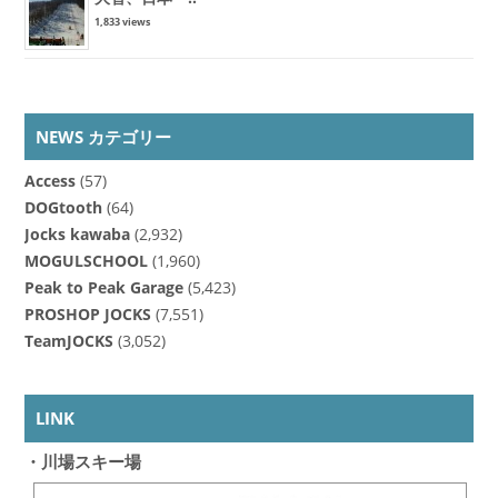
1,833 views
NEWS カテゴリー
Access
(57)
DOGtooth
(64)
Jocks kawaba
(2,932)
MOGULSCHOOL
(1,960)
Peak to Peak Garage
(5,423)
PROSHOP JOCKS
(7,551)
TeamJOCKS
(3,052)
LINK
・川場スキー場