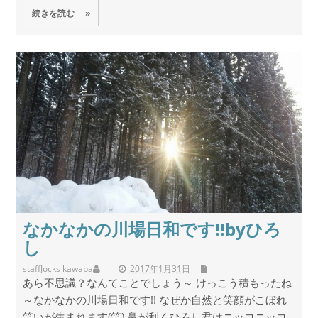
続きを読む »
なかなかの川場日和です!!byひろ
し
staff
Jocks kawaba
2017年1月31日
あら不思議？なんてことでしょう～ けっこう積もったね
～なかなかの川場日和です!! なぜか自然と笑顔がこぼれ
笑いが生まれます(笑) 鼻が利くひろし君はニッコニッコ