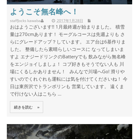
ようこそ無名峰へ！
staff
Jocks kawaba
2017年1月28日
おはようございます!! 1月最終週が始まりました。 積雪
量は270cmあります！ モーグルコースは先週よりも さ
らにグレードアップ？しています。 エア台は6基作りま
した。 整備したら素晴らしいコースに なってしまいま
すよ エナジードリンクのBatteryでも 飲みながら無名峰
をエンジョイしましょ！ コブ好きもそうでない人も 川
場にくるしかありません！ みんなで川場へGo! 滑りや
すいのでくれぐれも運転には気を付けてくださいね！ 今
日は東所沢でトランポリンも 営業しています。 遠くま
で行けない人はこちら ...
続きを読む »