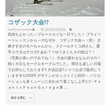
コザック大会!?
staff
Jocks kawaba
2015年3月30日
気持ちよかった～ブルースカイな一日でした！ プライベ
ートレッスンから～のなぜか、コザック大会へ（笑） 古
株すずきのモーちゃんから、スクールナミコ姉さん、選
手ユウタはサスガ!! あれ？？ゆうきくんその技は？！
（写真が多いのでみてね！） 大会の疲れもなんのその！
熱く今日もモーグルモーグルでした。 明日も楽しい川場
でお待ちしております!! 大会記念Tシャツお店で販売して
います＠3,000円 デザインがカッコイイと好評～ バリエ
ーションも多くシーンに合わせて着こなし上手に!! –Ｐｅ
ａｋｔｏＰｅａｋＧａｒｅｇｅ東 ...
続きを読む »