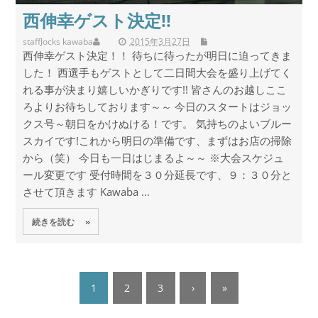
西伸幸ゲスト決定!!
staff
Jocks kawaba
2015年3月27日
西伸幸ゲスト決定！！ 待ちに待ったが明日に迫ってきま
した！ 西選手もゲストとして二日間大会を盛り上げてく
れる事が決まり嬉しいかぎりです!! 皆さんのお越しここ
ろよりお待ちしております～～ 今日のスタートはジョッ
クス号～朝日をかけぬける！です。 気持ちのよいブルー
スカイです!これから明日の準備です、まずはお店の掃除
から（笑） 今日も一日はじまるよ～～ ※大会スケジュ
ール変更です 受付時間を３０分延長です、９：３０分と
させて頂きます Kawaba ...
続きを読む »
1
2
3
›
»