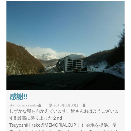
感謝!!
staff
Jocks kawaba
2015年3月30日
しずかな朝を向かえています。皆さんおはようございま
す!! 最高に盛り上った２nd
TsuyoshiHirako@MEMORIALCUP！！ 会場を提供、準