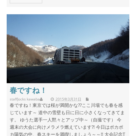
春ですね！
staff
Jocks kawaba
2015年3月31日
春ですね！東京では桜が満開かな??ここ川場でも春を感
じています～ 道中の雪壁も日に日に小さくなってきてま
す。 ゆうた選手一人黙々とアップ中～（自撮です） 今
週末の大会に向けメラメラ燃えています?! 今日はポカポ
カ陽気の中、春スキーを満喫しましょう～～!! 大会記念T