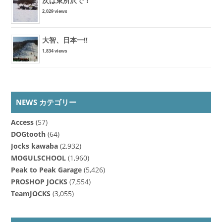
次は東所沢で！
2,029 views
大智、日本一!!
1,834 views
NEWS カテゴリー
Access
(57)
DOGtooth
(64)
Jocks kawaba
(2,932)
MOGULSCHOOL
(1,960)
Peak to Peak Garage
(5,426)
PROSHOP JOCKS
(7,554)
TeamJOCKS
(3,055)