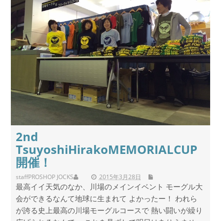
2nd
TsuyoshiHirakoMEMORIALCUP
開催！
staff
PROSHOP JOCKS
2015年3月28日
最高イイ天気のなか、川場のメインイベント モーグル大
会ができるなんて地球に生まれて よかったー！ われら
が誇る史上最高の川場モーグルコースで 熱い闘いが繰り