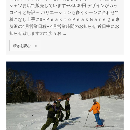
シャツお店で販売しています＠3,000円 デザインがカッ
コイイと好評～ バリエーションも多くシーンに合わせて
着こなし上手に!! –ＰｅａｋｔｏＰｅａｋＧａｒｅｇｅ東
所沢の4月営業日程– 4月営業時間のお知らせ 近日中にお
知らせ致しますので少々お ...
続きを読む »