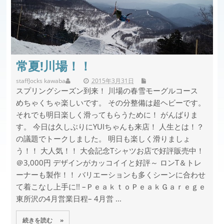
常夏!川場！！
staff
Jocks kawaba
2015年3月31日
スプリングシーズン到来！ 川場の春雪モーグルコース
めちゃくちゃ楽しいです。 その分整備は超ヘビーです。
それでも明日楽しく滑ってもらうために！ がんばりま
す。 今日は久しぶりにYUIちゃんも来店！ 人生とは！？
の議題でトークしました。 明日も楽しく滑りましょ
う！！ 大人気！！ 大会記念Tシャツお店で好評販売中！
＠3,000円 デザインがカッコイイと好評～ ロンT＆トレ
ーナーも製作！！ バリエーションも多くシーンに合わせ
て着こなし上手に!! –ＰｅａｋｔｏＰｅａｋＧａｒｅｇｅ
東所沢の4月営業日程– 4月営 ...
続きを読む »