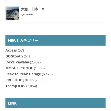
大智、日本一!!
1,833 views
NEWS カテゴリー
Access
(57)
DOGtooth
(64)
Jocks kawaba
(2,932)
MOGULSCHOOL
(1,960)
Peak to Peak Garage
(5,425)
PROSHOP JOCKS
(7,553)
TeamJOCKS
(3,054)
LINK