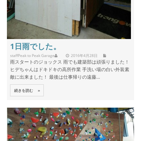
1日雨でした。
staff
Peak to Peak Garage
2016年4月28日
雨スタートのジョックス 雨でも建築部は頑張りました！
ヒデちゃんはドキドキの高所作業 手洗い場の白い外装素
敵に出来ました！ 最後は仕事帰りの遠藤...
続きを読む »