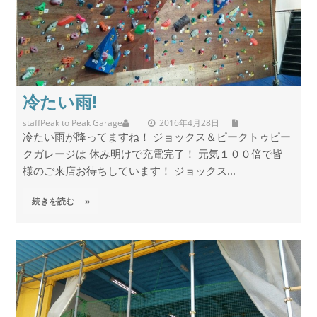
冷たい雨!
staff
Peak to Peak Garage
2016年4月28日
冷たい雨が降ってますね！ ジョックス＆ピークトゥピー
クガレージは 休み明けで充電完了！ 元気１００倍で皆
様のご来店お待ちしています！ ジョックス...
続きを読む »