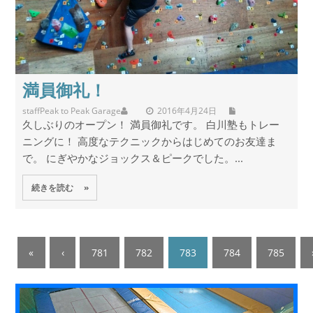
満員御礼！
staff
Peak to Peak Garage
2016年4月24日
久しぶりのオープン！ 満員御礼です。 白川塾もトレー
ニングに！ 高度なテクニックからはじめてのお友達ま
で。 にぎやかなジョックス＆ピークでした。...
続きを読む »
«
‹
781
782
783
784
785