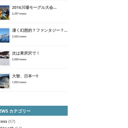
2016川場モーグル大会...
2,257 views
凄く幻想的？ファンタジー？...
2,033 views
次は東所沢で！
2,029 views
大智、日本一!!
1,833 views
EWS カテゴリー
cess
(57)