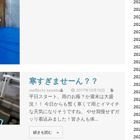
20
20
20
20
20
20
20
20
20
20
20
寒すぎませーん？？
20
staff
Jocks kawaba
2017年10月16日
20
平日スタート。雨のお蔭？か週末は大盛
20
況！！ 今日からも暫く寒くて雨とイマイチ
20
な天気になりそうですね。 やせ我慢せずガ
20
ッリ着込みました！皆さんも体...
20
20
続きを読む »
20