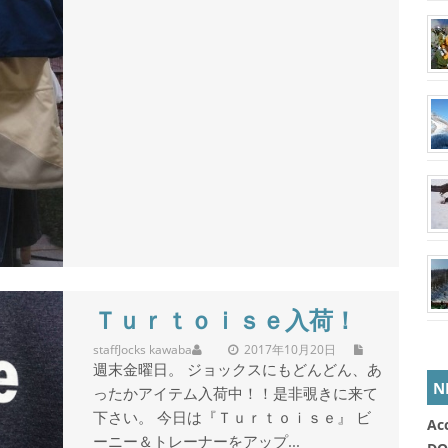
Ｔｕｒｔｏｉｓｅ入荷！
staff
Jocks kawaba
2017年10月20日
週末金曜日。 ジョックスにもどんどん、あ
N
ったかアイテム入荷中！！是非覗きに来て
下さい。 今日は『Ｔｕｒｔｏｉｓｅ』 ビ
Ac
ーニー＆トレーナーをアップ...