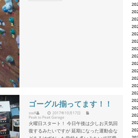
20
20
20
20
20
20
20
20
20
20
20
20
20
20
ゴーグル揃ってます！！
20
staff
2017年10月17日
20
Peak to Peak Garage
20
火曜日スタート！ 今日午後は少しお天気回
20
復するみたいですが 延期になった運動会な
20