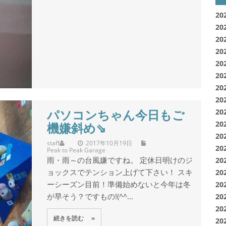
20
20
20
20
20
20
20
20
パソコンちゃん今日もご
20
20
機嫌斜め⇘
20
staff
2017年10月19日
20
Peak to Peak Garage
雨・雨～の台風嫌ですね。 定休日明けのジ
20
ョックスでテンション上げて下さい！ スキ
20
ーシーズン目前！準備始めないと今年は冬
20
が早そう？ですもの!(^^...
20
20
続きを読む »
20