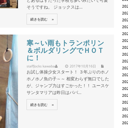
どあるはずだった学校も多いみたいで可愛
20
そうですね。 ジョックスは...
20
続きを読む »
20
20
20
20
寒～い雨もトランポリン
20
＆ボルダリングでＨＯＴ
20
に！
20
staff
Jocks kawaba
2017年10月16日
20
お試し体操少女スタート！ ３年ぶりのホノ
20
ホノホノ魚の子～～ 相変わらず無口でした
20
が、ジャンプ力はすごかった！！ ユースケ
20
サンタマリアは昨日はパパ...
20
20
続きを読む »
20
20
20