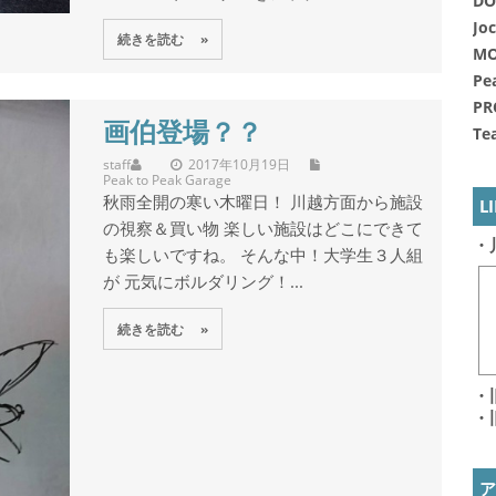
DO
Jo
続きを読む »
MO
Pe
PR
画伯登場？？
Te
staff
2017年10月19日
Peak to Peak Garage
秋雨全開の寒い木曜日！ 川越方面から施設
L
の視察＆買い物 楽しい施設はどこにできて
・
も楽しいですね。 そんな中！大学生３人組
が 元気にボルダリング！...
続きを読む »
・
・