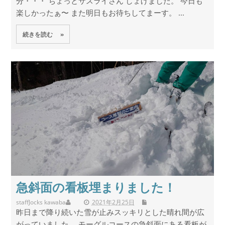
分・・・ ちょっとサスライさん しょげました。 今日も
楽しかったぁ〜 また明日もお待ちしてまーす。 ...
続きを読む »
急斜面の看板埋まりました！
staff
Jocks kawaba
2021年2月25日
昨日まで降り続いた雪が止みスッキリとした晴れ間が広
がっていました。 モーグルコースの急斜面にある看板が