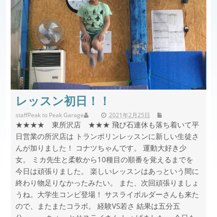
レッスン初日！！
staff
Peak to Peak Garage
2021年2月25日
★★★★ 東所沢店 ★★★ 飛び石連休も落ち着いて平
日営業の所沢店は トランポリンレッスンに新しい生徒さ
んが加りました！ コナツちゃんです。 運動大好き少
女。 ミカ先生と柔軟から10種目の順番を覚えるまでを
今日は頑張りました。 楽しいレッスンはあっという間に
終わり物足りなかったみたい。 また、次回頑張りましょ
うね。大学生コンビ登場！ サスライボルダーさんも来た
ので、またまたコラボ。 経験VS若さ 結果は五分五