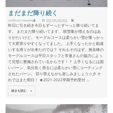
まだまだ降り続く
staff
Jocks kawaba
2021年2月24日
昨日に引き続き今日もずーっとずーっと降り続いてま
す。 まだまだ降り続いてます。 積雪量が増えるのはあ
りがたいけど。 モーグルコースは柔らかい雪が乗っかっ
て大変滑りやすくなってました。 上手くなったかと勘違
いする滑りが出来たのでは？ それもそのはず。無名峰の
モーグルコースは平日スタッフと常連さんの協力によっ
て完璧に整備されているからです！？ 上手くなるには固
いバーン、気分良く滑るには柔らかい雪にコーティング
されたバーン。 切り替えながら楽しみましょう☆彡 そ
れではまた明日！ ★2021-2022早期予約受付 ...
続きを読む »