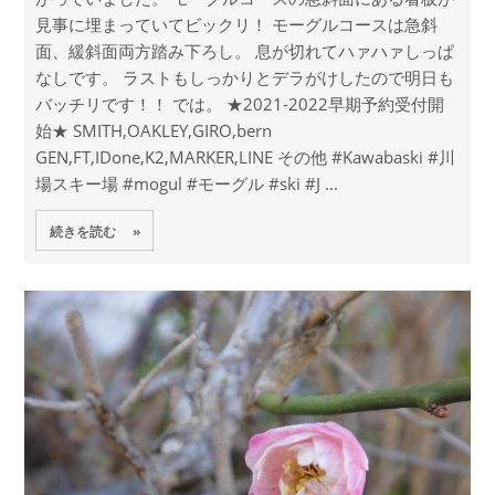
見事に埋まっていてビックリ！ モーグルコースは急斜
面、緩斜面両方踏み下ろし。 息が切れてハァハァしっぱ
なしです。 ラストもしっかりとデラがけしたので明日も
バッチリです！！ では。 ★2021-2022早期予約受付開
始★ SMITH,OAKLEY,GIRO,bern
GEN,FT,IDone,K2,MARKER,LINE その他 #Kawabaski #川
場スキー場 #mogul #モーグル #ski #J ...
続きを読む »