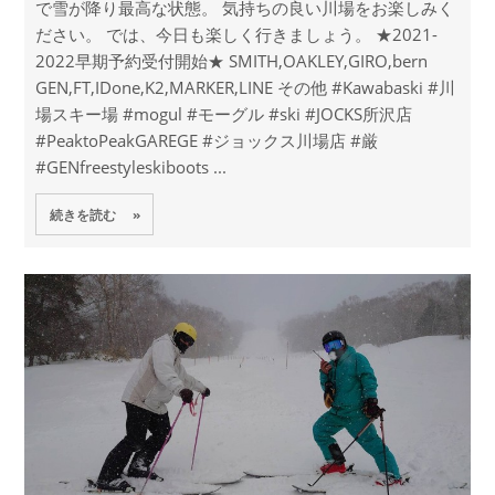
で雪が降り最高な状態。 気持ちの良い川場をお楽しみく
ださい。 では、今日も楽しく行きましょう。 ★2021-
2022早期予約受付開始★ SMITH,OAKLEY,GIRO,bern
GEN,FT,IDone,K2,MARKER,LINE その他 #Kawabaski #川
場スキー場 #mogul #モーグル #ski #JOCKS所沢店
#PeaktoPeakGAREGE #ジョックス川場店 #厳
#GENfreestyleskiboots ...
続きを読む »