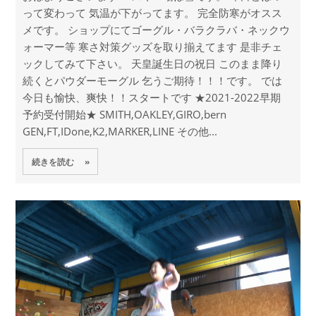
って変わって 気温が下がってます。 完全防寒がオスス
メです。 ショップにてゴーグル・バラクラバ・ネックウ
ォーマー等 寒さ対策グッズを取り揃えてます 是非チェ
ックしてみて下さい。 天皇誕生日の祝日 このまま降り
続くとパウダーモーグル 乞うご期待！！！です。 では
今日も愉快、爽快！！スタートです ★2021-2022早期
予約受付開始★ SMITH,OAKLEY,GIRO,bern
GEN,FT,IDone,K2,MARKER,LINE その他...
続きを読む »