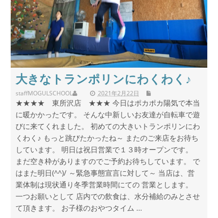
大きなトランポリンにわくわく♪
staff
MOGULSCHOOL
2021年2月22日
★★★★ 東所沢店 ★★★ 今日はポカポカ陽気で本当
に暖かかったです。 そんな中新しいお友達が自転車で遊
びに来てくれました。 初めての大きいトランポリンにわ
くわく♪ もっと跳びたかったね～ またのご来店をお待ち
しています。 明日は祝日営業で１３時オープンです。
まだ空き枠がありますのでご予約お待ちしています。 で
はまた明日(^^)/ ～緊急事態宣言に対して～ 当店は、営
業体制は現状通り冬季営業時間にての 営業とします。
一つお願いとして 店内での飲食は、水分補給のみとさせ
て頂きます。 お子様のおやつタイム ...