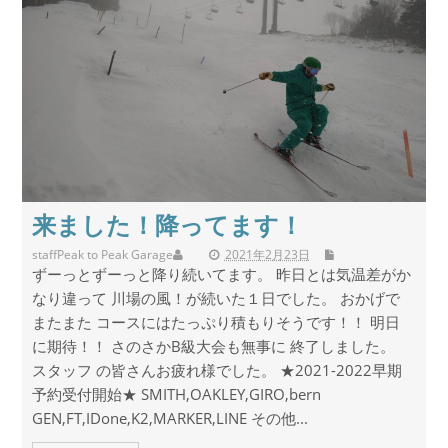
来ました！降ってます！
staff
Peak to Peak Garage
2021年2月23日
ずーっとずーっと降り続いてます。 昨日とは気温差がか
なり違って 川場の風！が続いた１日でした。 おかげで
またまた コースにはたっぷり積もりそうです！！ 明日
に期待！！ さのさかB級大会も無事に 終了しました。
スタッフ の皆さんお疲れ様でした。 ★2021-2022早期
予約受付開始★ SMITH,OAKLEY,GIRO,bern
GEN,FT,IDone,K2,MARKER,LINE その他...