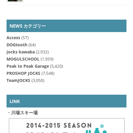
NEWS カテゴリー
Access
(57)
DOGtooth
(64)
Jocks kawaba
(2,932)
MOGULSCHOOL
(1,959)
Peak to Peak Garage
(5,420)
PROSHOP JOCKS
(7,548)
TeamJOCKS
(3,050)
LINK
・川場スキー場