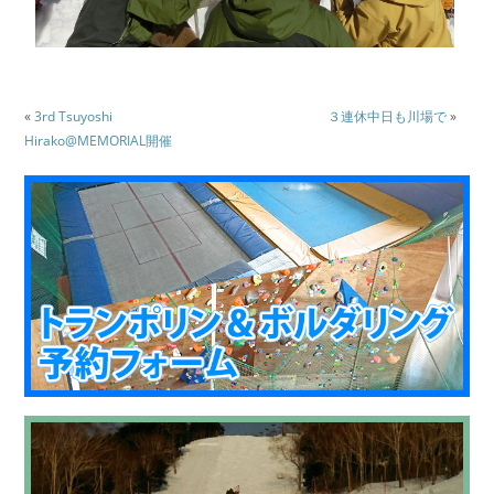
«
3rd Tsuyoshi
３連休中日も川場で
»
Hirako@MEMORIAL開催