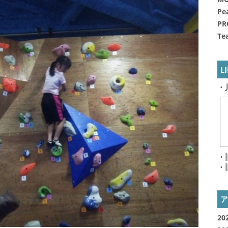
Pe
PR
Te
L
・
・
・
20