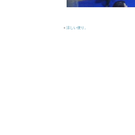
«
涼しい便り。