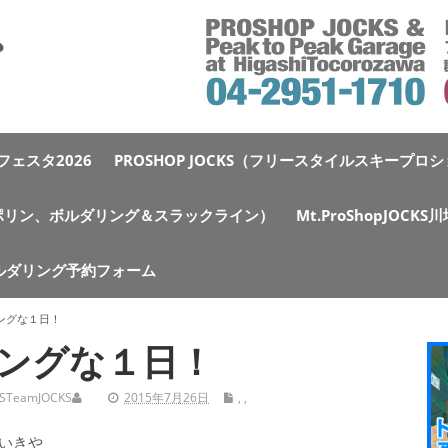
ェスタ2026
PROSHOP JOCKS（フリースタイルスキープロ
e（トランポリン、ボルダリング＆スラックライン）
Mt.ProShopJOCK
ルダリング予約フォーム
ングな１日！
ングな１日！
S
TeamJOCKS
2015年7月26日
,
,
いきや