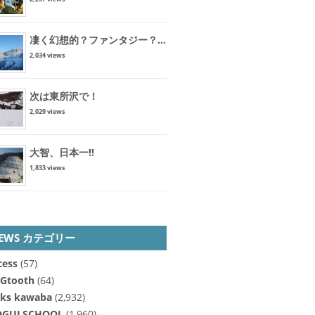
凄く幻想的？ファンタジー？...
2,034 views
次は東所沢で！
2,029 views
大智、日本一!!
1,833 views
EWS カテゴリー
cess
(57)
Gtooth
(64)
cks kawaba
(2,932)
GULSCHOOL
(1,960)