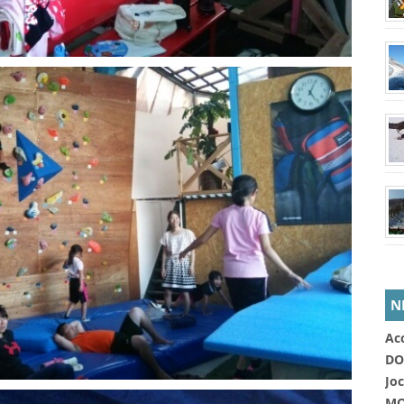
N
Ac
DO
Jo
MO