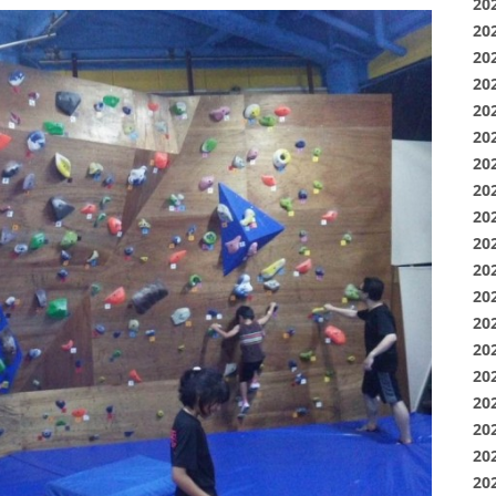
20
20
20
20
20
20
20
20
20
20
20
20
20
20
20
20
20
20
20