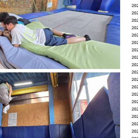
20
20
20
20
20
20
20
20
20
20
20
20
20
20
20
20
20
20