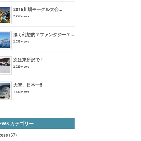
2016川場モーグル大会...
2,257 views
凄く幻想的？ファンタジー？...
2,033 views
次は東所沢で！
2,029 views
大智、日本一!!
1,833 views
EWS カテゴリー
cess
(57)