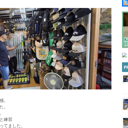
P
感。
た。
。
と練習
ってました。