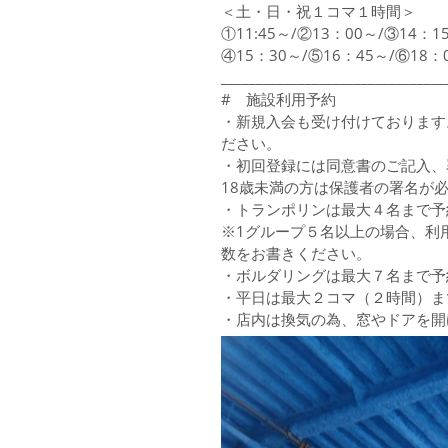
＜土・日・祝１コマ１時間＞
①11:45～/②13：00～/③14：1
④15：30～/⑤16：45～/⑥1
________________________________
# 施設利用予約
・新規入会も受け付けております
ださい。
・初回登録には同意書のご記入、
18歳未満の方は保護者の署名が
・トランポリンは最大４名まで予
※1グループ５名以上の場合、利
数をお書きください。
・ボルダリングは最大７名まで予
・平日は最大２コマ（２時間）ま
・店内は換気の為、窓やドアを開