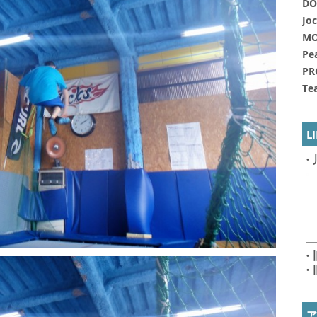
DO
Jo
MO
Pe
PR
Te
L
・
・
・