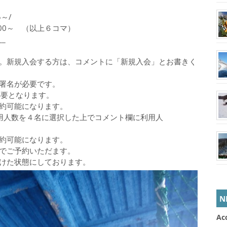
5～/
8：00～ （以上６コマ）
__
。新規入会する方は、コメントに「新規入会」とお書きく
署名が必要です。
必要となります。
約可能になります。
用人数を４名に選択した上でコメント欄に利用人
約可能になります。
でご予約いただます。
けた状態にしております。
N
Ac