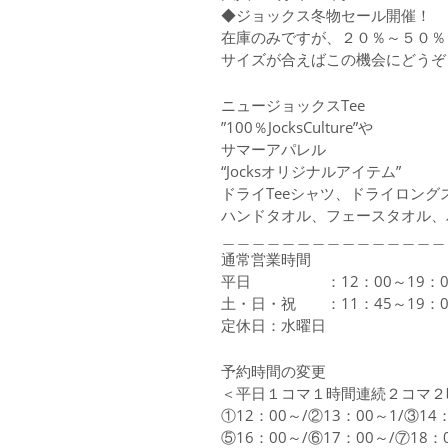
◆ジョックス冬物セール開催！
在庫のみですが、２０％～５０％
サイズが合えばこの機会にどうぞ
ニュージョックスTee
”100％JocksCulture”や
サマーアパレル
“Jocksオリジナルアイテム”
ドライTeeシャツ、ドライロング
ハンドタオル、フェースタオル、
＿＿＿＿＿＿＿＿＿＿＿＿＿＿＿
通常営業時間
平日 ：12：00～19：0
土・日・祝 ：11：45～19：0
定休日：水曜日
予約時間の変更
＜平日１コマ１時間連続２コマ２
①12：00～/②13：00～1/③14
⑤16：00～/⑥17：00～/⑦18