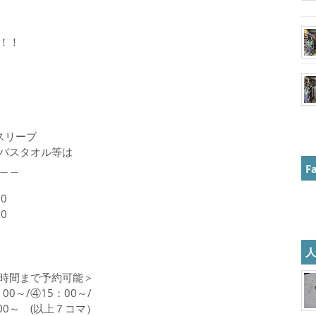
！！
スリーブ
バスタオル等は
＿＿
F
0
0
時間まで予約可能＞
：00～/④15：00～/
：00～ (以上７コマ）