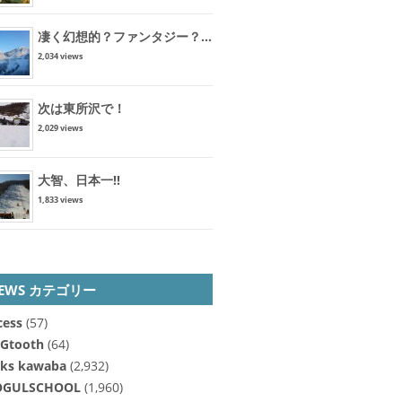
凄く幻想的？ファンタジー？...
2,034 views
次は東所沢で！
2,029 views
大智、日本一!!
1,833 views
EWS カテゴリー
cess
(57)
Gtooth
(64)
cks kawaba
(2,932)
GULSCHOOL
(1,960)