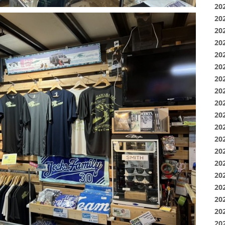
20
20
20
20
20
20
20
20
20
20
20
20
20
20
20
20
20
20
20