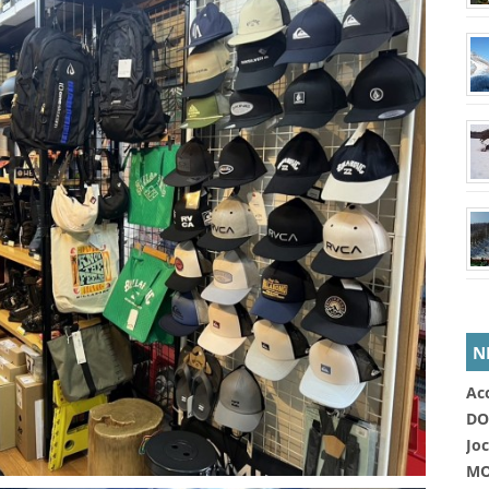
N
Ac
DO
Jo
MO