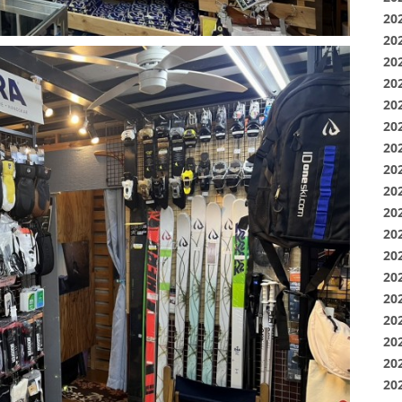
20
20
20
20
20
20
20
20
20
20
20
20
20
20
20
20
20
20