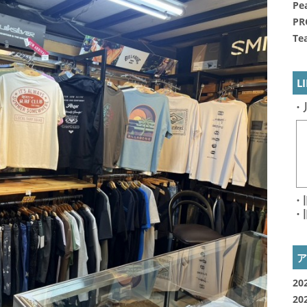
Pe
PR
Te
L
・
・
・
20
20