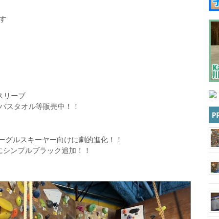
す
スリーブ
バスタオル等販売中！！
P
9R” モーグルスキーヤー向けに劇的進化！！
ルにシンプルブラック追加！！