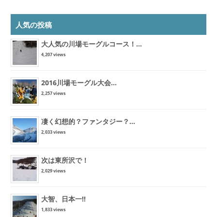
人気の投稿
大人気の川場モーグルコース！...
4,207 views
2016川場モーグル大会...
2,257 views
凄く幻想的？ファンタジー？...
2,033 views
次は東所沢で！
2,029 views
大智、日本一!!
1,833 views