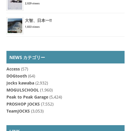
2,029 views
大智、日本一!!
1,833 views
NEWS カテゴリー
Access
(57)
DOGtooth
(64)
Jocks kawaba
(2,932)
MOGULSCHOOL
(1,960)
Peak to Peak Garage
(5,424)
PROSHOP JOCKS
(7,552)
TeamJOCKS
(3,053)