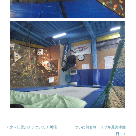
«
少～し雪がチラついた！川場
ついに無名峰トリプル最終稼働
日！
»