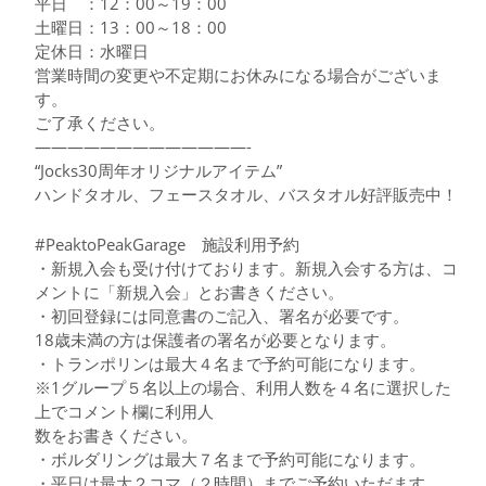
平日 ：12：00～19：00
土曜日：13：00～18：00
定休日：水曜日
営業時間の変更や不定期にお休みになる場合がございま
す。
ご了承ください。
—————————————-
“Jocks30周年オリジナルアイテム”
ハンドタオル、フェースタオル、バスタオル好評販売中！
#PeaktoPeakGarage 施設利用予約
・新規入会も受け付けております。新規入会する方は、コ
メントに「新規入会」とお書きください。
・初回登録には同意書のご記入、署名が必要です。
18歳未満の方は保護者の署名が必要となります。
・トランポリンは最大４名まで予約可能になります。
※1グループ５名以上の場合、利用人数を４名に選択した
上でコメント欄に利用人
数をお書きください。
・ボルダリングは最大７名まで予約可能になります。
・平日は最大２コマ（２時間）までご予約いただます。