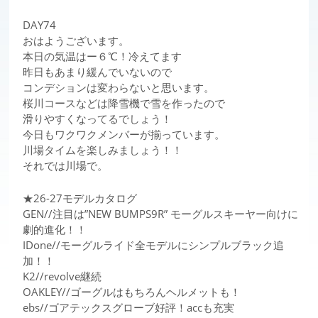
DAY74
おはようございます。
本日の気温はー６℃！冷えてます
昨日もあまり緩んでいないので
コンデションは変わらないと思います。
桜川コースなどは降雪機で雪を作ったので
滑りやすくなってるでしょう！
今日もワクワクメンバーが揃っています。
川場タイムを楽しみましょう！！
それでは川場で。
★26-27モデルカタログ
GEN//注目は”NEW BUMPS9R” モーグルスキーヤー向けに
劇的進化！！
IDone//モーグルライド全モデルにシンプルブラック追
加！！
K2//revolve継続
OAKLEY//ゴーグルはもちろんヘルメットも！
ebs//ゴアテックスグローブ好評！accも充実