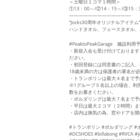
＜土曜日１コマ１時間＞
①13：00～/②14：15～/③15
—————————————-
“Jocks30周年オリジナルアイテム
ハンドタオル、フェースタオル、
#PeaktoPeakGarage 施設利用
・新規入会も受け付けております
ださい。
・初回登録には同意書のご記入、
18歳未満の方は保護者の署名が
・トランポリンは最大４名まで予
※1グループ５名以上の場合、利
数をお書きください。
・ボルダリングは最大７名まで予
・平日は最大２コマ（２時間）ま
・店内は換気の為、窓やドアを開
#トランポリン #ボルダリング #オフ
#DCSHOES #billabong #RVCA #