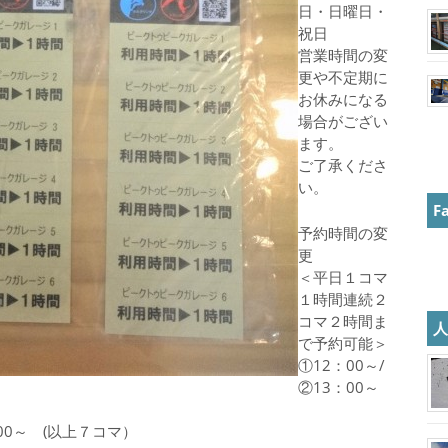
日・日曜日・
祝日
営業時間の変
更や不定期に
お休みになる
場合がござい
ます。
ご了承くださ
い。
F
予約時間の変
更
＜平日１コマ
１時間連続２
コマ２時間ま
で予約可能＞
①12：00～/
②13：00～
：00～ (以上７コマ）