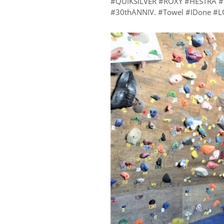
#QUIKSILVER #ROXY #HESTR
#30thANNIV. #Towel #IDone #