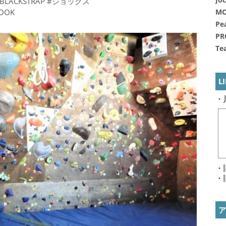
A #BLACKSTRAP #ジョックス
LOOK
MO
Pe
PR
Te
L
・
・
・