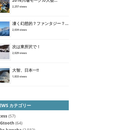
2016川場モーグル大会...
2,257 views
凄く幻想的？ファンタジー？...
2,034 views
次は東所沢で！
2,029 views
大智、日本一!!
1,833 views
EWS カテゴリー
cess
(57)
Gtooth
(64)
cks kawaba
(2,932)