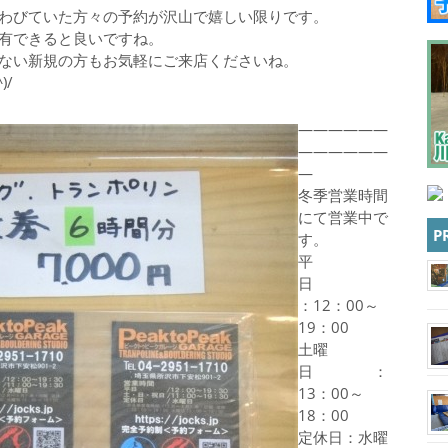
わびていた方々の予約が沢山で嬉しい限りです。
有できると良いですね。
ない新規の方もお気軽にご来店くださいね。
)/
——————
——————
—
冬季営業時間
にて営業中で
P
す。
平
日
：12：00～
19：00
土曜
日 ：
13：00～
18：00
定休日：水曜