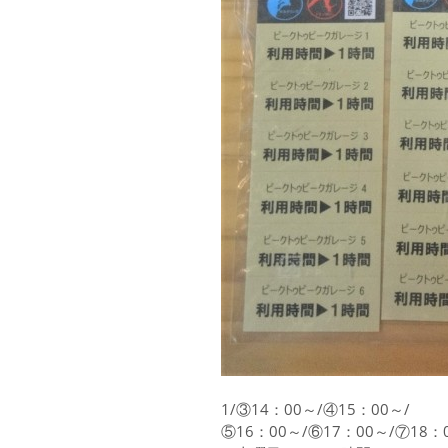
1/③14：00～/④15：00～/
⑤16：00～/⑥17：00～/⑦18