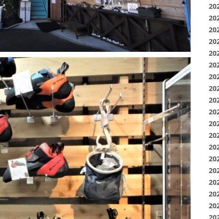
20
20
20
20
20
20
20
20
20
20
20
20
20
20
20
20
20
20
20