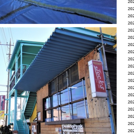
20
20
20
20
20
20
20
20
20
20
20
20
20
20
20
20
20
20
20