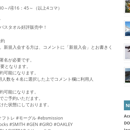
：30～/④16：45～（以上4コマ）
”
バスタオル好評販売中！
予約
。新規入会する方は、コメントに「新規入会」とお書きく
署名が必要です。
必要となります。
約可能になります。
用人数を４名に選択した上でコメント欄に利用人
約可能になります。
でご予約いただます。
けた状態にしております。
N
Ac
トレ #モーグル #ebsmission
DO
jocks #SMITH #GEN #GIRO #OAKLEY
Jo