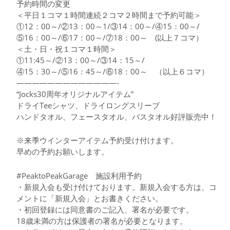
予約時間の変更
＜平日１コマ１時間連続２コマ２時間まで予約可能＞
①12：00～/②13：00～1/③14：00～/④15：00～/
⑤16：00～/⑥17：00～/⑦18：00～ (以上７コマ）
＜土・日・祝１コマ１時間＞
①11:45～/②13：00～/③14：15～/
④15：30～/⑤16：45～/⑥18：00～ （以上６コマ）
—————————————-
“Jocks30周年オリジナルアイテム”
ドライTeeシャツ、ドライロングスリーブ
ハンドタオル、フェースタオル、バスタオル好評販売中！
※来季ウインターアイテム予約受け付けます。
早めの予約お願いします。
#PeaktoPeakGarage 施設利用予約
・新規入会も受け付けております。新規入会する方は、コ
メントに「新規入会」とお書きください。
・初回登録には同意書のご記入、署名が必要です。
18歳未満の方は保護者の署名が必要となります。