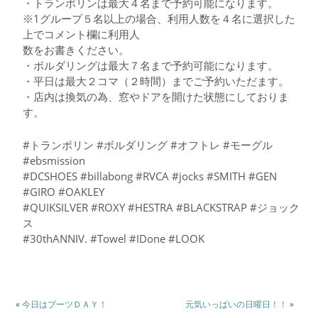
・トランポリンは最大４名まで予約可能になります。
※1グループ５名以上の場合、利用人数を４名に選択した
上でコメント欄に利用人
数をお書きください。
・ボルダリングは最大７名まで予約可能になります。
・平日は最大２コマ（２時間）までご予約いただます。
・店内は換気の為、窓やドアを開けた状態にしておりま
す。
#トランポリン #ボルダリング #オフトレ #モーグル
#ebsmission
#DCSHOES #billabong #RVCA #jocks #SMITH #GEN
#GIRO #OAKLEY
#QUIKSILVER #ROXY #HESTRA #BLACKSTRAP #ジョック
ス
#30thANNIV. #Towel #IDone #LOOK
«
今日はブーツＤＡＹ！
元気いっぱいの日曜日！！
»