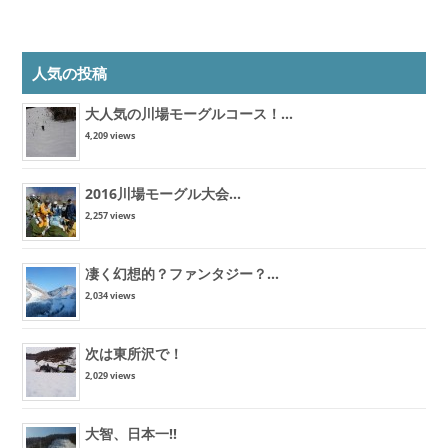
人気の投稿
大人気の川場モーグルコース！...
4,209 views
2016川場モーグル大会...
2,257 views
凄く幻想的？ファンタジー？...
2,034 views
次は東所沢で！
2,029 views
大智、日本一!!