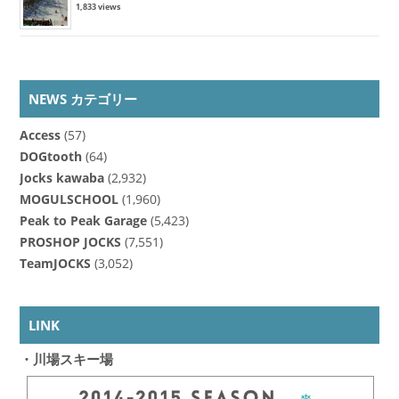
1,833 views
NEWS カテゴリー
Access
(57)
DOGtooth
(64)
Jocks kawaba
(2,932)
MOGULSCHOOL
(1,960)
Peak to Peak Garage
(5,423)
PROSHOP JOCKS
(7,551)
TeamJOCKS
(3,052)
LINK
・川場スキー場