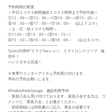
予約時間の変更
＜平日１コマ１時間連続２コマ２時間まで予約可能＞
①12：00～/②13：00～1/③14：00～/④15：00～/
⑤16：00～/⑥17：00～/⑦18：00～ (以上７コマ）
＜土・日・祝１コマ１時間＞
①11:45～/②13：00～/③14：15～/
④15：30～/⑤16：45～/⑥18：00～ （以上６コマ）
—————————————-
”Jocks30周年”ドライTeeシャツ、ドライロンスリーブ 販
売中！
ハンドタオル完成！
※来季ウインターアイテム予約受け付けます。
早めの予約お願いします。
#PeaktoPeakGarage 施設利用予約
・新規入会も受け付けております。新規入会する方は、コ
メントに「新規入会」とお書きください。
・初回登録には同意書のご記入、署名が必要です。