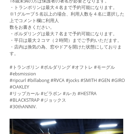
18歳未満の方は保護者の署名が必要となります。
・トランポリンは最大４名まで予約可能になります。
※1グループ５名以上の場合、利用人数を４名に選択した
上でコメント欄に利用人
数をお書きください。
・ボルダリングは最大７名まで予約可能になります。
・平日は最大２コマ（２時間）までご予約いただます。
・店内は換気の為、窓やドアを開けた状態にしておりま
す。
#トランポリン #ボルダリング #オフトレ #モーグル
#ebsmission
#ripcurl #billabong #RVCA #jocks #SMITH #GEN #GIRO
#OAKLEY
#リップカール #ビラボン #ル-カ #HESTRA
#BLACKSTRAP #ジョックス
#30thANNIV.