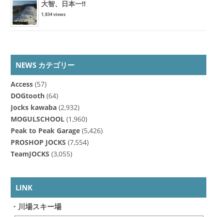
大智、日本一!!
1,834 views
NEWS カテゴリー
Access
(57)
DOGtooth
(64)
Jocks kawaba
(2,932)
MOGULSCHOOL
(1,960)
Peak to Peak Garage
(5,426)
PROSHOP JOCKS
(7,554)
TeamJOCKS
(3,055)
LINK
・川場スキー場