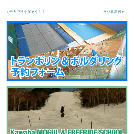
«
全力で秋を探そう！！
再び真夏日
»