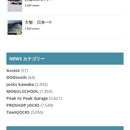
2,029 views
大智、日本一!!
1,833 views
NEWS カテゴリー
Access
(57)
DOGtooth
(64)
Jocks kawaba
(2,932)
MOGULSCHOOL
(1,959)
Peak to Peak Garage
(5,421)
PROSHOP JOCKS
(7,549)
TeamJOCKS
(3,050)