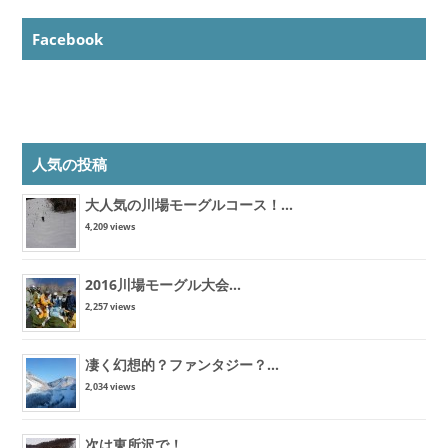
Facebook
人気の投稿
大人気の川場モーグルコース！...
4,209 views
2016川場モーグル大会...
2,257 views
凄く幻想的？ファンタジー？...
2,034 views
次は東所沢で！