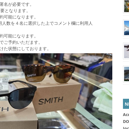
署名が必要です。
必要となります。
約可能になります。
用人数を４名に選択した上でコメント欄に利用人
約可能になります。
でご予約いただます。
けた状態にしております。
N
Ac
DO
Jo