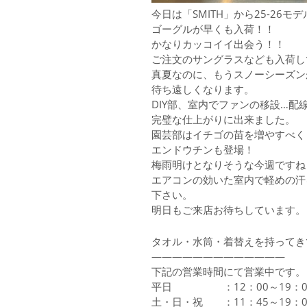
今日は「SMITH」から25-26モデ
ゴーグルが早くも入荷！！
かなりカッコイイ出会う！！
ご注文のサングラスなども入荷し
真夏なのに、もうスノーシーズン
待ち遠しくなります。
DIY部、室内でファンの移設…配
完璧な仕上がりに出来ました。
園芸部はイチゴの苗を増やすべく
エンドウチンも登場！
梅雨明けとなりそうな今週ですね
エアコンの効いた室内で軽めの汗
下さい。
明日もご来店お待ちしています。
タオル・水筒・着替えを持ってき
—————————————
下記の営業時間にて営業中です。
平日 ：12：00～19：0
土・日・祝 ：11：45～19：0