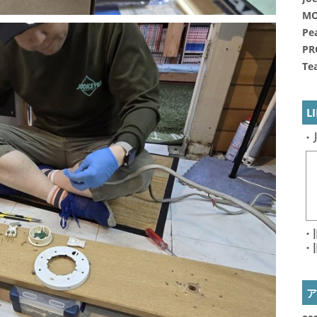
MO
Pe
PR
Te
L
・
・
・