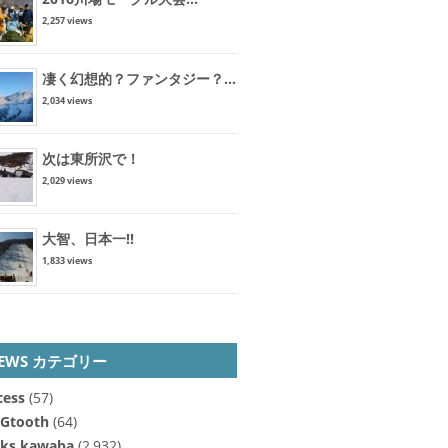
2,257 views
凄く幻想的？ファンタジー？...
2,034 views
次は東所沢で！
2,029 views
大智、日本一!!
1,833 views
EWS カテゴリー
cess
(57)
Gtooth
(64)
cks kawaba
(2,932)