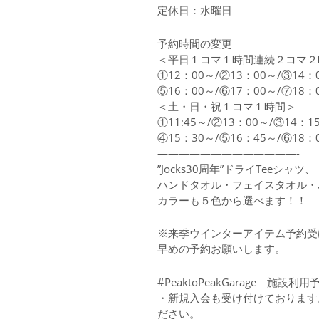
定休日：水曜日
予約時間の変更
＜平日１コマ１時間連続２コマ２
①12：00～/②13：00～/③14：
⑤16：00～/⑥17：00～/⑦18
＜土・日・祝１コマ１時間＞
①11:45～/②13：00～/③14：1
④15：30～/⑤16：45～/⑥1
—————————————-
”Jocks30周年”ドライTeeシ
ハンドタオル・フェイスタオル・
カラーも５色から選べます！！
※来季ウインターアイテム予約受
早めの予約お願いします。
#PeaktoPeakGarage 施設利用
・新規入会も受け付けております
ださい。