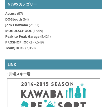
NEWS カテゴリー
Access
(57)
DOGtooth
(64)
Jocks kawaba
(2,932)
MOGULSCHOOL
(1,959)
Peak to Peak Garage
(5,421)
PROSHOP JOCKS
(7,549)
TeamJOCKS
(3,050)
LINK
・川場スキー場