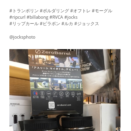
#トランポリン #ボルダリング #オフトレ #モーグル
#ripcurl #billabong #RVCA #jocks
#リップカール #ビラボン #ルカ #ジョックス
@jocksphoto