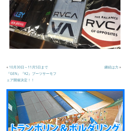
«
10月30日～11月5日まで
継続は力
»
『GEN』『K2』ブーツサーモフ
ェア開催決定！！