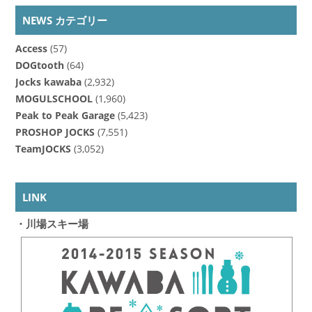
NEWS カテゴリー
Access
(57)
DOGtooth
(64)
Jocks kawaba
(2,932)
MOGULSCHOOL
(1,960)
Peak to Peak Garage
(5,423)
PROSHOP JOCKS
(7,551)
TeamJOCKS
(3,052)
LINK
・川場スキー場