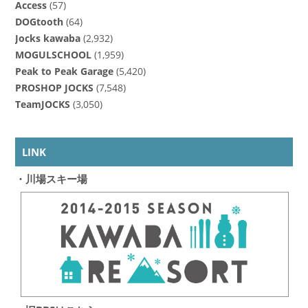
Access
(57)
DOGtooth
(64)
Jocks kawaba
(2,932)
MOGULSCHOOL
(1,959)
Peak to Peak Garage
(5,420)
PROSHOP JOCKS
(7,548)
TeamJOCKS
(3,050)
LINK
・川場スキー場