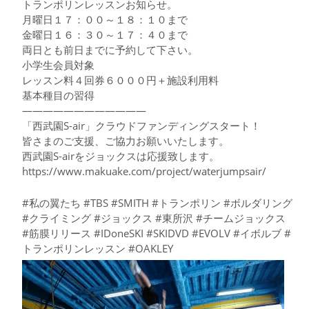
トランポリンレッスンお知らせ。
月曜日１７：００～１８：１０まで
金曜日１６：３０～１７：４０まで
両日とも前日までに予約して下さい。
小学生会員対象
レッスン料４回券６０００円＋施設利用料
基本種目の習得
————————————
「西武園S-air」クラウドファンディングスタート！
皆さまのご支援、ご協力お願いいたします。
西武園S-airをジョックスは応援致します。
https://www.makuake.com/project/waterjumpsair/
#私の翼たち #TBS #SMITH #トランポリン #ボルダリング
#クライミング #ジョックス #東所沢 #チームジョックス
#筋膜リリース #IDoneSKI #SKIDVD #EVOLV #イボルブ #
トランポリンレッスン #OAKLEY