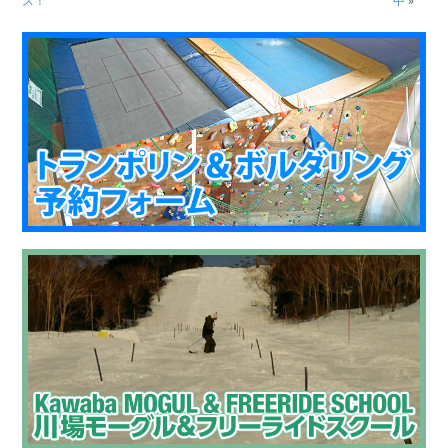
ス！
中
»