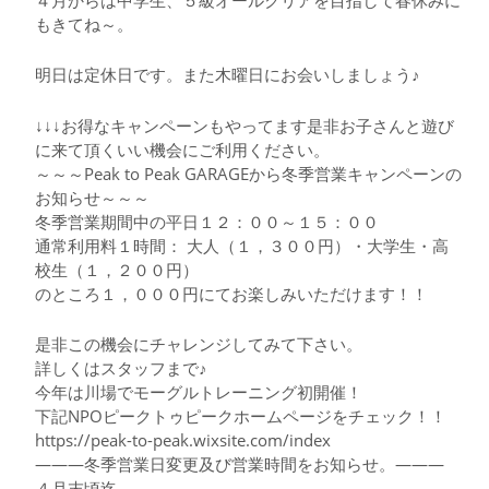
もきてね～。
明日は定休日です。また木曜日にお会いしましょう♪
↓↓↓お得なキャンペーンもやってます是非お子さんと遊び
に来て頂くいい機会にご利用ください。
～～～Peak to Peak GARAGEから冬季営業キャンペーンの
お知らせ～～～
冬季営業期間中の平日１２：００～１５：００
通常利用料１時間： 大人（１，３００円）・大学生・高
校生（１，２００円）
のところ１，０００円にてお楽しみいただけます！！
是非この機会にチャレンジしてみて下さい。
詳しくはスタッフまで♪
今年は川場でモーグルトレーニング初開催！
下記NPOピークトゥピークホームページをチェック！！
https://peak-to-peak.wixsite.com/index
———冬季営業日変更及び営業時間をお知らせ。———
４月末頃迄