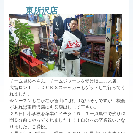
東所沢店
チーム員杉本さん、チームジャージを受け取にご来店。
大智ロンＴ・ＪＯＣＫＳステッカーもゲットして行ってく
れました。
今シーズンもなかなか雪山には行けないそうですが、機会
があれば東所沢店にも又顔出しして下さい。
２５日に小学校を卒業のイチタ！５－７一点集中で残り時
間５分前にやってくれました！！！自分への卒業祝いとな
りました。ご満悦。
４月からは中学生、５級オールクリアを目指して春休みに