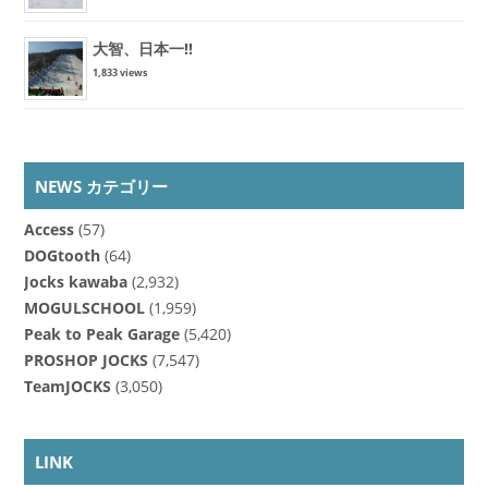
大智、日本一!!
1,833 views
NEWS カテゴリー
Access
(57)
DOGtooth
(64)
Jocks kawaba
(2,932)
MOGULSCHOOL
(1,959)
Peak to Peak Garage
(5,420)
PROSHOP JOCKS
(7,547)
TeamJOCKS
(3,050)
LINK