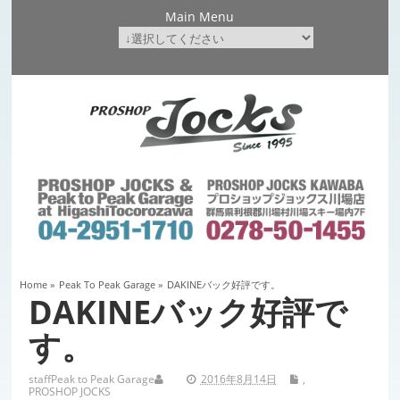
Main Menu
Home
»
Peak To Peak Garage
»
DAKINEバック好評です。
DAKINEバック好評で
す。
staff
Peak to Peak Garage
2016年8月14日
,
PROSHOP JOCKS