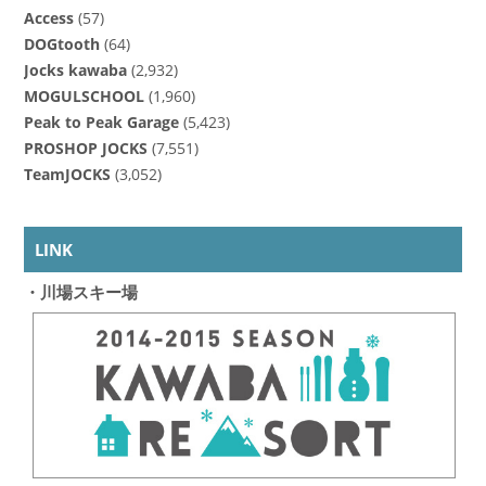
Access
(57)
DOGtooth
(64)
Jocks kawaba
(2,932)
MOGULSCHOOL
(1,960)
Peak to Peak Garage
(5,423)
PROSHOP JOCKS
(7,551)
TeamJOCKS
(3,052)
LINK
・川場スキー場