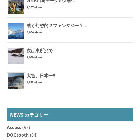
2016川場モーグル大会...
2,257 views
凄く幻想的？ファンタジー？...
2,034 views
次は東所沢で！
2,029 views
大智、日本一!!
1,833 views
NEWS カテゴリー
Access
(57)
DOGtooth
(64)