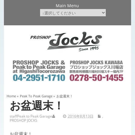
Main Menu
Home
»
Peak To Peak Garage
»
お盆週末！
お盆週末！
staff
Peak to Peak Garage
2016年8月13日
,
PROSHOP JOCKS
お盆週末！