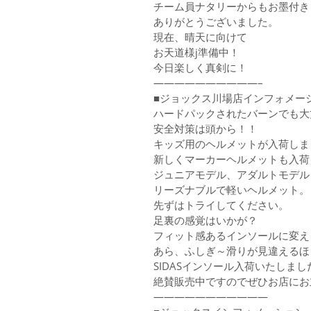
チーム員ナタリーからもお墨付き
ありがとうございました。
現在、晴天に向けて
お天道様j準備中！
今日楽しく真剣に！
——————————–
■ジョックス川場店インフォメー
ハードパックされたバーンでも大
安全対策は頭から！！
キッズ用のヘルメットが入荷しま
新しくマーカーヘルメットも入荷
ジュニアモデル、アダルトモデル
リーズナブルで軽いヘルメット。
先ずはトライしてください。
足裏の感覚はいかが？
フィット感あるインソールに変え
あら、ふしぎ～滑りが見違えるほ
SIDASインソール入荷いたしまし
絶賛販売中ですのでぜひお店にお
———————————