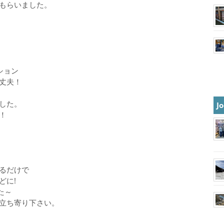
もらいました。
ション
丈夫！
した。
J
！
るだけで
どに!
た～
立ち寄り下さい。