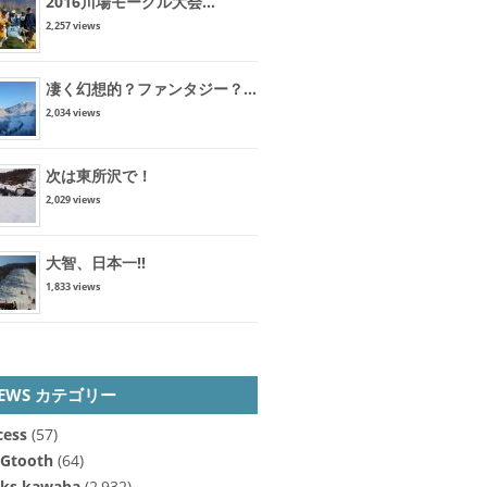
2016川場モーグル大会...
2,257 views
凄く幻想的？ファンタジー？...
2,034 views
次は東所沢で！
2,029 views
大智、日本一!!
1,833 views
EWS カテゴリー
cess
(57)
Gtooth
(64)