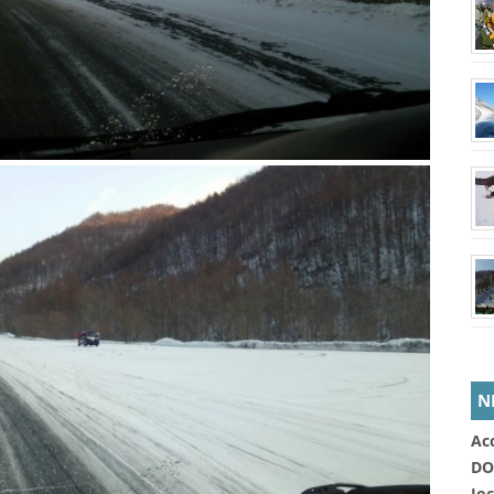
N
Ac
DO