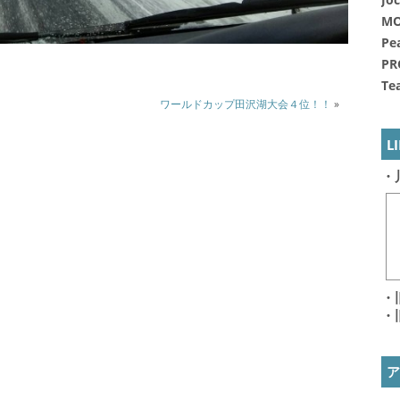
Jo
MO
Pe
PR
Te
ワールドカップ田沢湖大会４位！！
»
L
・
・
・