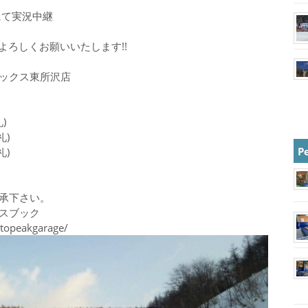
にて実況中継
よろしくお願いいたします!!
ックス東所沢店
礼)
礼)
P
礼)
承下さい。
スブック
topeakgarage/