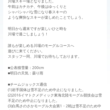
川場スキー場となりました。
午前はカチカチ、午後はゆっくりと
シャバシャバな雪になり春スキーの
ような爽快なスキーが楽しめたことでしょう。
明日から週末ですが楽しいひと時を
川場で過ごしましょう！
誰もが楽しめる川場のモーグルコースへ
遊びに来てください。
スタッフ一同、川場でお待ちしております。
■公表積雪量：200cm
■明日の天気：曇り雨
■チームジョックス通信
(1)岩手国体は雪不足のため中止になりました。
(2)2016イマトクメディック東海北陸モーグル競技会は雪
不足のため中止になりました。
(3)白馬さのさかモーグル大会第1・2戦は雪不足のため中