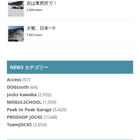
次は東所沢で！
2,029 views
大智、日本一!!
1,833 views
NEWS カテゴリー
Access
(57)
DOGtooth
(64)
Jocks kawaba
(2,932)
MOGULSCHOOL
(1,959)
Peak to Peak Garage
(5,420)
PROSHOP JOCKS
(7,548)
TeamJOCKS
(3,050)