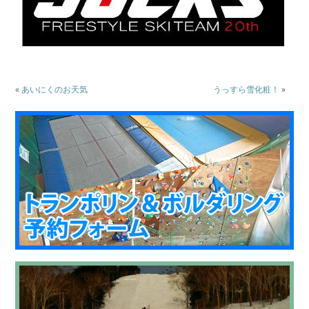
«
あいにくのお天気
うっすら雪化粧！
»