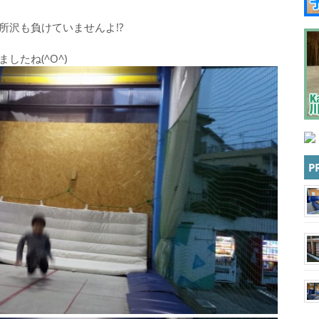
所沢も負けていませんよ!?
したね(^O^)
P