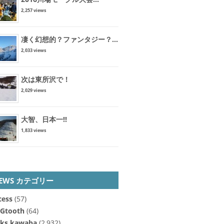
2,257 views
凄く幻想的？ファンタジー？...
2,033 views
次は東所沢で！
2,029 views
大智、日本一!!
1,833 views
EWS カテゴリー
cess
(57)
Gtooth
(64)
cks kawaba
(2,932)