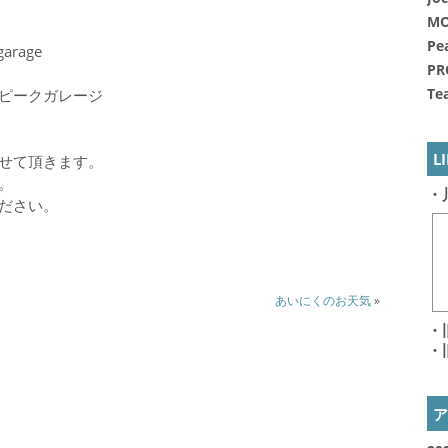
MO
Pe
garage
PR
Te
ピークガレージ
L
せて頂きます。
。
・
ださい。
あいにくのお天気
»
・
・