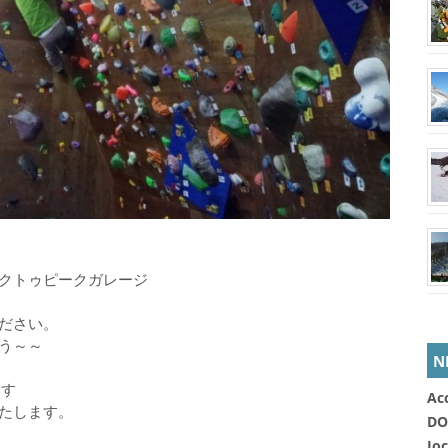
クトゥピークガレージ
ださい。
う～～
N
ます
Ac
たします。
DO
Jo