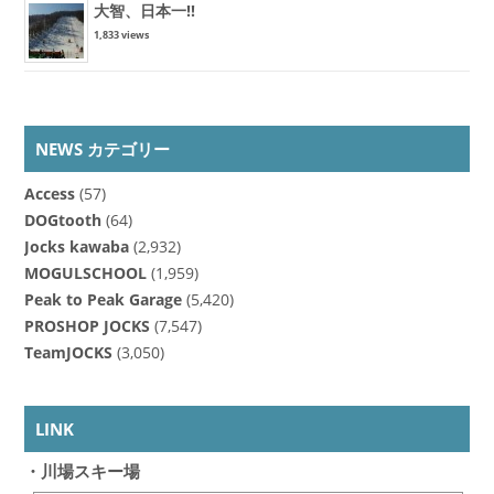
大智、日本一!!
1,833 views
NEWS カテゴリー
Access
(57)
DOGtooth
(64)
Jocks kawaba
(2,932)
MOGULSCHOOL
(1,959)
Peak to Peak Garage
(5,420)
PROSHOP JOCKS
(7,547)
TeamJOCKS
(3,050)
LINK
・川場スキー場