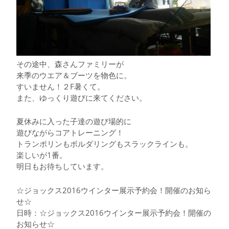
その途中、森さんファミリーが
来季のウエア＆ブーツを物色に。
すいません！２F暑くて。
また、ゆっくり遊びに来てください。
夏休みに入った子達の遊び場的に
遊びながらコアトレーニング！
トランポリンもボルダリングもスラックラインも。
楽しいが1番。
明日もお待ちしています。
☆ジョックス2016ウインター展示予約会！開催のお知ら
せ☆
日時：☆ジョックス2016ウインター展示予約会！開催の
お知らせ☆