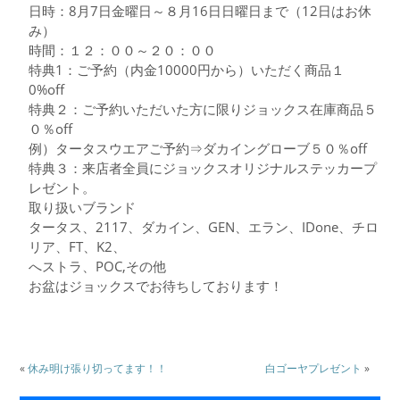
日時：8月7日金曜日～８月16日日曜日まで（12日はお休
み）
時間：１２：００～２０：００
特典1：ご予約（内金10000円から）いただく商品１
0%off
特典２：ご予約いただいた方に限りジョックス在庫商品５
０％off
例）タータスウエアご予約⇒ダカイングローブ５０％off
特典３：来店者全員にジョックスオリジナルステッカープ
レゼント。
取り扱いブランド
タータス、2117、ダカイン、GEN、エラン、IDone、チロ
リア、FT、K2、
へストラ、POC,その他
お盆はジョックスでお待ちしております！
«
休み明け張り切ってます！！
白ゴーヤプレゼント
»