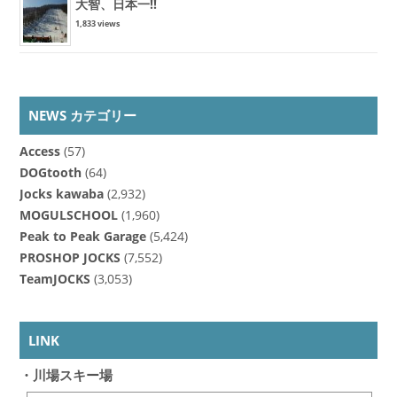
大智、日本一!!
1,833 views
NEWS カテゴリー
Access
(57)
DOGtooth
(64)
Jocks kawaba
(2,932)
MOGULSCHOOL
(1,960)
Peak to Peak Garage
(5,424)
PROSHOP JOCKS
(7,552)
TeamJOCKS
(3,053)
LINK
・川場スキー場